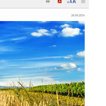
A
A
A
28.06.2024