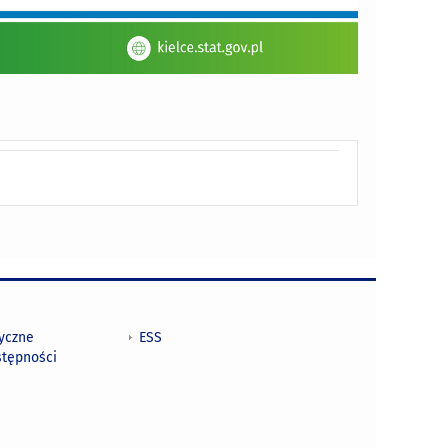
tyczne
ESS
stępności