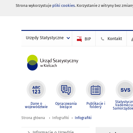
Strona wykorzystuje
pliki cookies
. Korzystanie z witryny bez zmi
Urzędy Statystyczne
Kontakt
BIP
Statystycz
Dane o
Opracowania
Publikacje i
Vademec
województwie
bieżące
foldery
Samorządo
Strona główna
Infografiki
Infografiki
Informacje o Urzędzie