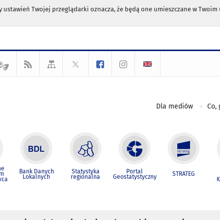
any ustawień Twojej przeglądarki oznacza, że będą one umieszczane w Twoi
Dla mediów
Co, 
ne
Bank Danych
Statystyka
Portal
um
STRATEG
Lokalnych
regionalna
Geostatystyczny
wca
K