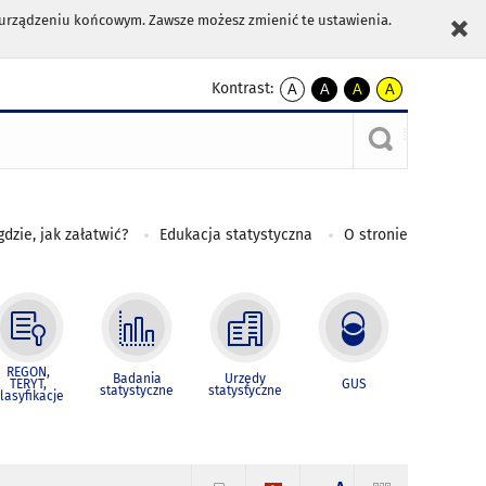
m urządzeniu końcowym. Zawsze możesz zmienić te ustawienia.
Kontrast:
A
A
A
A
kontrast
kontrast
kontrast
kontrast
domyślny
biały
żółty
czarny
tekst
tekst
tekst
na
na
na
czarnym
czarnym
żółtym
gdzie, jak załatwić?
Edukacja statystyczna
O stronie
REGON,
Badania
Urzędy
TERYT,
GUS
statystyczne
statystyczne
lasyfikacje