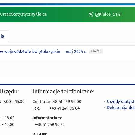
nia
 w województwie świętokrzyskim - maj 2024 r.
2.14 MB
 Urzędu:
Informacje telefoniczne:
Urzędy statys
 7.00 - 15.00
Centrala: +48 41 249 96 00
Deklaracja do
Fax:
+48 41 249 96 04
 - 18.00
Informatorium:
 - 15.00
+48 41 249 96 23
REGON: