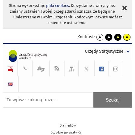
Strona wykorzystuje
pliki cookies
. Korzystanie z witryny bez
zmiany ustawień Twojej przeglądarki oznacza, że będą one
umieszczane w Twoim urządzeniu końcowym. Zawsze możesz
zmienić te ustawienia.
Kontrast:
A
A
A
A
kontrast
kontrast
kontrast
kontra
domyślny
biały
żółty
czarny
Urzędy Statystyczne
tekst
tekst
tekst
na
na
na
czarnym
czarnym
żółtym
Dla mediów
Co, gdzie, jak załatwić?