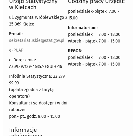
Urząd Statystyczny
Godziny pracy Urzędu:
w Kielcach
poniedziałek-piątek 7.00 -
ul. Zygmunta Wróblewskiego 2
15.00
25-369 Kielce
Informatorium:
E-mail:
poniedziałek 7.00 - 18.00
sekretariatuskie@stat.gov.pl
wtorek - piątek 7.00 - 15.00
e-PUAP
REGON:
poniedziałek 7.00 - 18.00
e-Doręczenia:
wtorek - piątek 7.00 - 15.00
AE:PL-97139-46357-FGUIH-16
Infolinia Statystyczna: 22 279
99 99
(opłata zgodna z taryfą
operatora)
Konsultanci są dostępni w dni
robocze:
pon.- pt.: godz. 8.00 - 15.00
Informacje
telefoniczne: