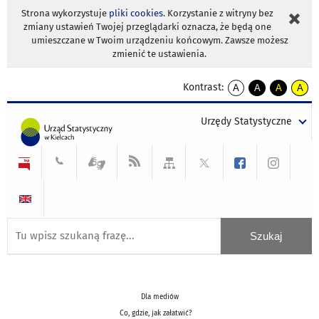
Strona wykorzystuje
pliki cookies
. Korzystanie z witryny bez
zmiany ustawień Twojej przeglądarki oznacza, że będą one
umieszczane w Twoim urządzeniu końcowym. Zawsze możesz
zmienić te ustawienia.
Kontrast:
A
A
A
A
kontrast
kontrast
kontrast
kontra
domyślny
biały
żółty
czarny
Urzędy Statystyczne
tekst
tekst
tekst
na
na
na
czarnym
czarnym
żółtym
Dla mediów
Co, gdzie, jak załatwić?