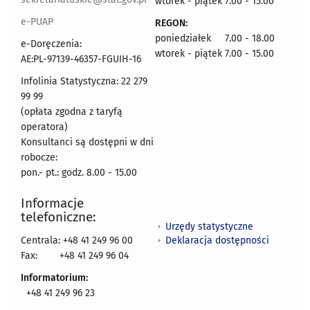
wtorek - piątek 7.00 - 15.00
e-PUAP
REGON:
poniedziałek 7.00 - 18.00
e-Doręczenia:
wtorek - piątek 7.00 - 15.00
AE:PL-97139-46357-FGUIH-16
Infolinia Statystyczna: 22 279
99 99
(opłata zgodna z taryfą
operatora)
Konsultanci są dostępni w dni
robocze:
pon.- pt.: godz. 8.00 - 15.00
Informacje
telefoniczne:
Urzędy statystyczne
Deklaracja dostępności
Centrala: +48 41 249 96 00
Fax:
+48 41 249 96 04
Informatorium:
+48 41 249 96 23