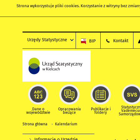
Strona wykorzystuje
pliki cookies
. Korzystanie z witryny bez zmi
Urzędy Statystyczne
Kontakt
BIP
Statystycz
Dane o
Opracowania
Publikacje i
Vademec
województwie
bieżące
foldery
Samorządo
Strona główna
Kalendarium
Informacje o Urzędzie