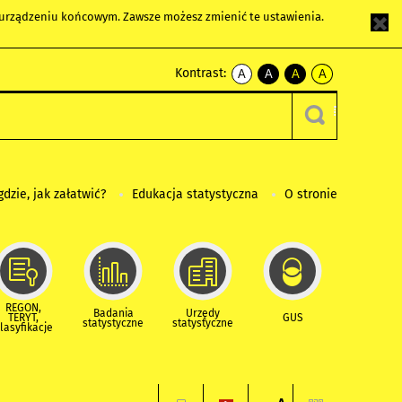
m urządzeniu końcowym. Zawsze możesz zmienić te ustawienia.
Kontrast:
A
A
A
A
kontrast
kontrast
kontrast
kontrast
domyślny
biały
żółty
czarny
tekst
tekst
tekst
na
na
na
czarnym
czarnym
żółtym
gdzie, jak załatwić?
Edukacja statystyczna
O stronie
REGON,
Badania
Urzędy
TERYT,
GUS
statystyczne
statystyczne
lasyfikacje