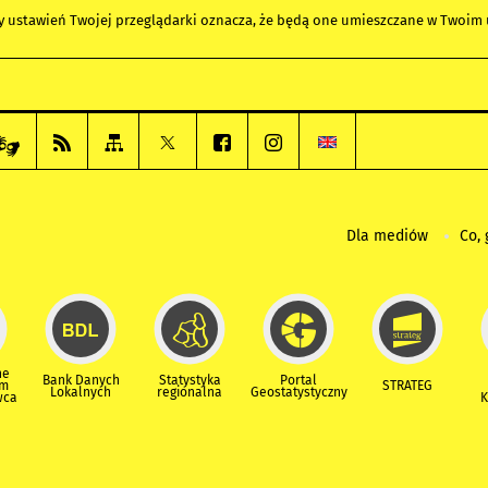
any ustawień Twojej przeglądarki oznacza, że będą one umieszczane w Twoi
Dla mediów
Co, 
ne
Bank Danych
Statystyka
Portal
um
STRATEG
Lokalnych
regionalna
Geostatystyczny
wca
K