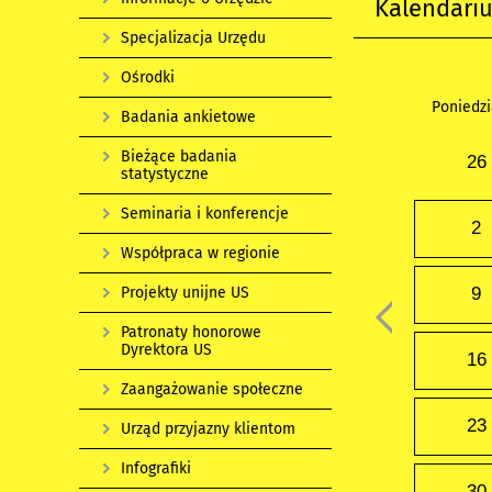
Kalendari
Specjalizacja Urzędu
Ośrodki
Poniedzi
Badania ankietowe
Bieżące badania
26
statystyczne
Seminaria i konferencje
2
Współpraca w regionie
Projekty unijne US
9
Patronaty honorowe
Dyrektora US
16
Zaangażowanie społeczne
23
Urząd przyjazny klientom
Infografiki
30