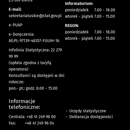
25-369 Kielce
Informatorium:
E-mail:
poniedziałek 7.00 - 18.00
sekretariatuskie@stat.gov.pl
wtorek - piątek 7.00 - 15.00
e-PUAP
REGON:
poniedziałek 7.00 - 18.00
e-Doręczenia:
wtorek - piątek 7.00 - 15.00
AE:PL-97139-46357-FGUIH-16
Infolinia Statystyczna: 22 279
99 99
(opłata zgodna z taryfą
operatora)
Konsultanci są dostępni w dni
robocze:
pon.- pt.: godz. 8.00 - 15.00
Informacje
telefoniczne:
Urzędy statystyczne
Deklaracja dostępności
Centrala: +48 41 249 96 00
Fax:
+48 41 249 96 04