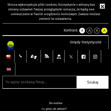
Strona wykorzystuje
pliki cookies
. Korzystanie z witryny bez
zmiany ustawień Twojej przeglądarki oznacza, że będą one
umieszczane w Twoim urządzeniu końcowym. Zawsze możesz
zmienić te ustawienia.
Kontrast:
A
A
A
A
kontrast
kontrast
kontrast
kontra
domyślny
biały
żółty
czarny
Urzędy Statystyczne
tekst
tekst
tekst
na
na
na
czarnym
czarnym
żółtym
Dla mediów
Co, gdzie, jak załatwić?