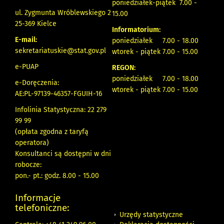
poniedziałek-piątek 7.00 -
ul. Zygmunta Wróblewskiego 2
15.00
25-369 Kielce
Informatorium:
E-mail:
poniedziałek 7.00 - 18.00
sekretariatuskie@stat.gov.pl
wtorek - piątek 7.00 - 15.00
e-PUAP
REGON:
poniedziałek 7.00 - 18.00
e-Doręczenia:
wtorek - piątek 7.00 - 15.00
AE:PL-97139-46357-FGUIH-16
Infolinia Statystyczna: 22 279
99 99
(opłata zgodna z taryfą
operatora)
Konsultanci są dostępni w dni
robocze:
pon.- pt.: godz. 8.00 - 15.00
Informacje
telefoniczne:
Urzędy statystyczne