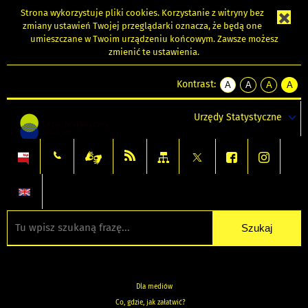
Strona wykorzystuje
pliki cookies
. Korzystanie z witryny bez
zmiany ustawień Twojej przeglądarki oznacza, że będą one
umieszczane w Twoim urządzeniu końcowym. Zawsze możesz
zmienić te ustawienia.
Kontrast:
A
A
A
A
kontrast
kontrast
kontrast
kontra
domyślny
biały
żółty
czarny
Urzędy Statystyczne
tekst
tekst
tekst
na
na
na
czarnym
czarnym
żółtym
Dla mediów
Co, gdzie, jak załatwić?