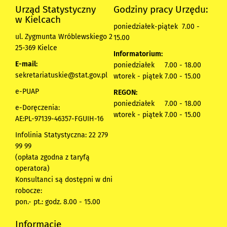
Urząd Statystyczny
Godziny pracy Urzędu:
w Kielcach
poniedziałek-piątek 7.00 -
ul. Zygmunta Wróblewskiego 2
15.00
25-369 Kielce
Informatorium:
E-mail:
poniedziałek 7.00 - 18.00
sekretariatuskie@stat.gov.pl
wtorek - piątek 7.00 - 15.00
e-PUAP
REGON:
poniedziałek 7.00 - 18.00
e-Doręczenia:
wtorek - piątek 7.00 - 15.00
AE:PL-97139-46357-FGUIH-16
Infolinia Statystyczna: 22 279
99 99
(opłata zgodna z taryfą
operatora)
Konsultanci są dostępni w dni
robocze:
pon.- pt.: godz. 8.00 - 15.00
Informacje