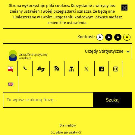
Strona wykorzystuje
pliki cookies
. Korzystanie z witryny bez
zmiany ustawień Twojej przeglądarki oznacza, że będą one
umieszczane w Twoim urządzeniu końcowym. Zawsze możesz
zmienić te ustawienia.
Kontrast:
A
A
A
A
kontrast
kontrast
kontrast
kontra
domyślny
biały
żółty
czarny
Urzędy Statystyczne
tekst
tekst
tekst
na
na
na
czarnym
czarnym
żółtym
Dla mediów
Co, gdzie, jak załatwić?