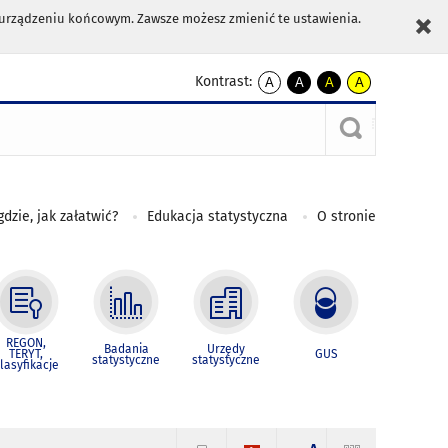
m urządzeniu końcowym. Zawsze możesz zmienić te ustawienia.
Kontrast:
A
A
A
A
kontrast
kontrast
kontrast
kontrast
domyślny
biały
żółty
czarny
tekst
tekst
tekst
na
na
na
czarnym
czarnym
żółtym
gdzie, jak załatwić?
Edukacja statystyczna
O stronie
REGON,
Badania
Urzędy
TERYT,
GUS
statystyczne
statystyczne
lasyfikacje