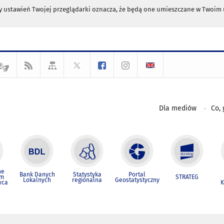
any ustawień Twojej przeglądarki oznacza, że będą one umieszczane w Twoi
Dla mediów
Co, 
ne
Bank Danych
Statystyka
Portal
um
STRATEG
Lokalnych
regionalna
Geostatystyczny
wca
K