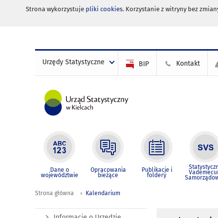
Strona wykorzystuje
pliki cookies
. Korzystanie z witryny bez zmi
Urzędy Statystyczne
Kontakt
BIP
Statystycz
Dane o
Opracowania
Publikacje i
Vademec
województwie
bieżące
foldery
Samorządo
Strona główna
Kalendarium
Informacje o Urzędzie