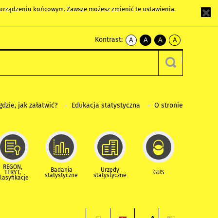
m urządzeniu końcowym. Zawsze możesz zmienić te ustawienia.
Kontrast:
A
A
A
A
kontrast
kontrast
kontrast
kontrast
domyślny
biały
żółty
czarny
tekst
tekst
tekst
na
na
na
czarnym
czarnym
żółtym
gdzie, jak załatwić?
Edukacja statystyczna
O stronie
REGON,
Badania
Urzędy
TERYT,
GUS
statystyczne
statystyczne
lasyfikacje