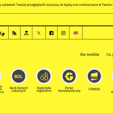
any ustawień Twojej przeglądarki oznacza, że będą one umieszczane w Twoi
Dla mediów
Co, 
ne
Bank Danych
Statystyka
Portal
um
STRATEG
Lokalnych
regionalna
Geostatystyczny
wca
K