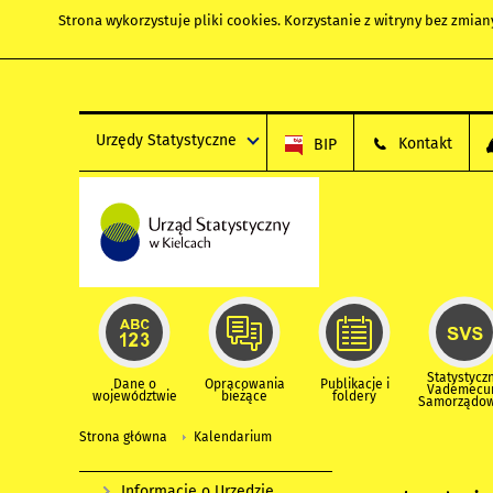
Strona wykorzystuje
pliki cookies
. Korzystanie z witryny bez zmi
Urzędy Statystyczne
Kontakt
BIP
Statystycz
Dane o
Opracowania
Publikacje i
Vademec
województwie
bieżące
foldery
Samorządo
Strona główna
Kalendarium
Informacje o Urzędzie