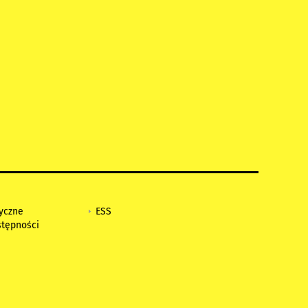
tyczne
ESS
stępności