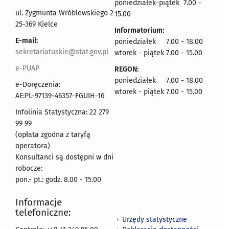
poniedziałek-piątek 7.00 -
ul. Zygmunta Wróblewskiego 2
15.00
25-369 Kielce
Informatorium:
E-mail:
poniedziałek 7.00 - 18.00
sekretariatuskie@stat.gov.pl
wtorek - piątek 7.00 - 15.00
e-PUAP
REGON:
poniedziałek 7.00 - 18.00
e-Doręczenia:
wtorek - piątek 7.00 - 15.00
AE:PL-97139-46357-FGUIH-16
Infolinia Statystyczna: 22 279
99 99
(opłata zgodna z taryfą
operatora)
Konsultanci są dostępni w dni
robocze:
pon.- pt.: godz. 8.00 - 15.00
Informacje
telefoniczne:
Urzędy statystyczne