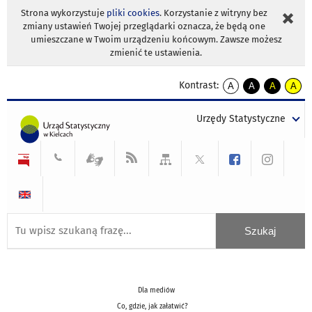
Strona wykorzystuje
pliki cookies
. Korzystanie z witryny bez
zmiany ustawień Twojej przeglądarki oznacza, że będą one
umieszczane w Twoim urządzeniu końcowym. Zawsze możesz
zmienić te ustawienia.
Kontrast:
A
A
A
A
kontrast
kontrast
kontrast
kontra
domyślny
biały
żółty
czarny
Urzędy Statystyczne
tekst
tekst
tekst
na
na
na
czarnym
czarnym
żółtym
Dla mediów
Co, gdzie, jak załatwić?