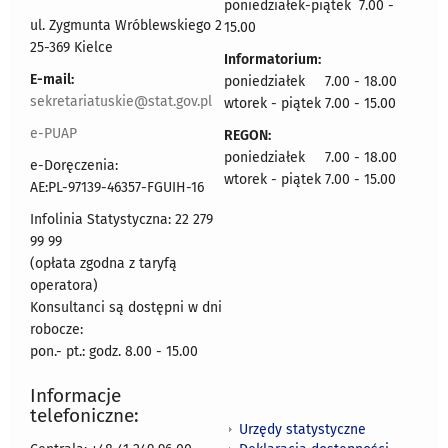
poniedziałek-piątek 7.00 -
ul. Zygmunta Wróblewskiego 2
15.00
25-369 Kielce
Informatorium:
E-mail:
poniedziałek 7.00 - 18.00
sekretariatuskie@stat.gov.pl
wtorek - piątek 7.00 - 15.00
e-PUAP
REGON:
poniedziałek 7.00 - 18.00
e-Doręczenia:
wtorek - piątek 7.00 - 15.00
AE:PL-97139-46357-FGUIH-16
Infolinia Statystyczna: 22 279
99 99
(opłata zgodna z taryfą
operatora)
Konsultanci są dostępni w dni
robocze:
pon.- pt.: godz. 8.00 - 15.00
Informacje
telefoniczne:
Urzędy statystyczne