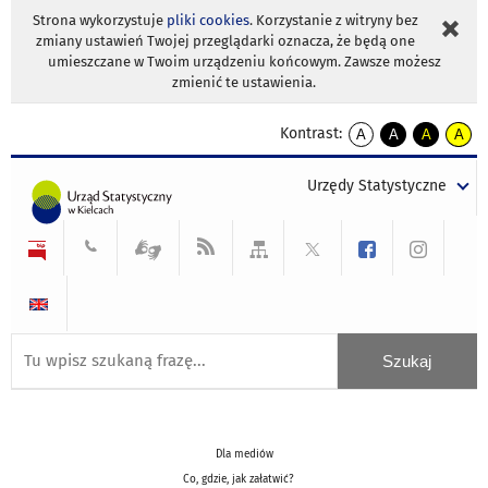
Strona wykorzystuje
pliki cookies
. Korzystanie z witryny bez
zmiany ustawień Twojej przeglądarki oznacza, że będą one
umieszczane w Twoim urządzeniu końcowym. Zawsze możesz
zmienić te ustawienia.
Kontrast:
A
A
A
A
kontrast
kontrast
kontrast
kontra
domyślny
biały
żółty
czarny
Urzędy Statystyczne
tekst
tekst
tekst
na
na
na
czarnym
czarnym
żółtym
Dla mediów
Co, gdzie, jak załatwić?