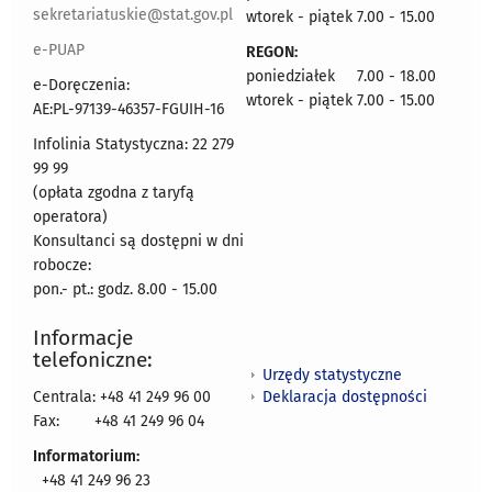
sekretariatuskie@stat.gov.pl
wtorek - piątek 7.00 - 15.00
e-PUAP
REGON:
poniedziałek 7.00 - 18.00
e-Doręczenia:
wtorek - piątek 7.00 - 15.00
AE:PL-97139-46357-FGUIH-16
Infolinia Statystyczna: 22 279
99 99
(opłata zgodna z taryfą
operatora)
Konsultanci są dostępni w dni
robocze:
pon.- pt.: godz. 8.00 - 15.00
Informacje
telefoniczne:
Urzędy statystyczne
Deklaracja dostępności
Centrala: +48 41 249 96 00
Fax:
+48 41 249 96 04
Informatorium:
+48 41 249 96 23