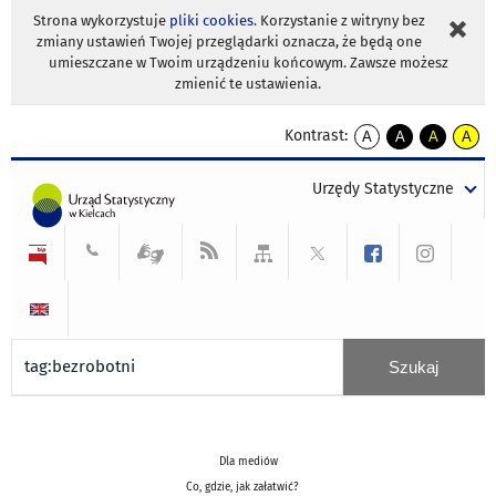
Strona wykorzystuje
pliki cookies
. Korzystanie z witryny bez
zmiany ustawień Twojej przeglądarki oznacza, że będą one
umieszczane w Twoim urządzeniu końcowym. Zawsze możesz
zmienić te ustawienia.
Kontrast:
A
A
A
A
kontrast
kontrast
kontrast
kontra
domyślny
biały
żółty
czarny
Urzędy Statystyczne
tekst
tekst
tekst
na
na
na
czarnym
czarnym
żółtym
Dla mediów
Co, gdzie, jak załatwić?