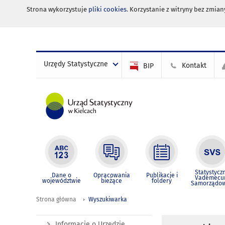
Strona wykorzystuje
pliki cookies
. Korzystanie z witryny bez zmi
Urzędy Statystyczne
Kontakt
BIP
Statystycz
Dane o
Opracowania
Publikacje i
Vademec
województwie
bieżące
foldery
Samorządo
Strona główna
Wyszukiwarka
Informacje o Urzędzie