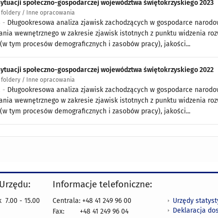
sytuacji społeczno-gospodarczej województwa świętokrzyskiego 2023
i foldery / Inne opracowania
3 -
Długookresowa analiza zjawisk zachodzących w gospodarce narodow
ania wewnętrznego w zakresie zjawisk istotnych z punktu widzenia roz
 (w tym procesów demograficznych i zasobów pracy), jakości...
sytuacji społeczno-gospodarczej województwa świętokrzyskiego 2022
i foldery / Inne opracowania
2 -
Długookresowa analiza zjawisk zachodzących w gospodarce narodow
ania wewnętrznego w zakresie zjawisk istotnych z punktu widzenia roz
 (w tym procesów demograficznych i zasobów pracy), jakości...
 Urzędu:
Informacje telefoniczne:
Urzędy statys
 7.00 - 15.00
Centrala: +48 41 249 96 00
Deklaracja do
Fax:
+48 41 249 96 04