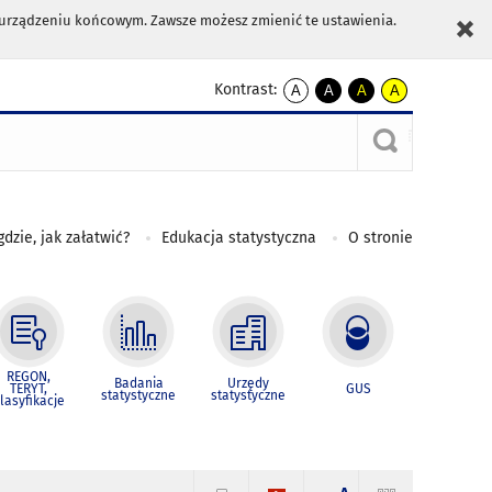
m urządzeniu końcowym. Zawsze możesz zmienić te ustawienia.
Kontrast:
A
A
A
A
kontrast
kontrast
kontrast
kontrast
domyślny
biały
żółty
czarny
tekst
tekst
tekst
na
na
na
czarnym
czarnym
żółtym
gdzie, jak załatwić?
Edukacja statystyczna
O stronie
REGON,
Badania
Urzędy
TERYT,
GUS
statystyczne
statystyczne
lasyfikacje