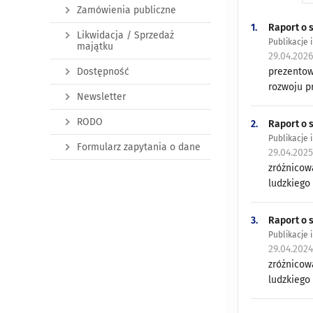
Zamówienia publiczne
1.
Raport o 
Likwidacja / Sprzedaż
Publikacje 
majątku
29.04.202
Dostępność
prezentow
rozwoju pr
Newsletter
RODO
2.
Raport o 
Publikacje 
Formularz zapytania o dane
29.04.202
zróżnicow
ludzkiego
3.
Raport o 
Publikacje 
29.04.202
zróżnicow
ludzkiego