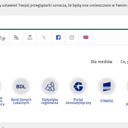
any ustawień Twojej przeglądarki oznacza, że będą one umieszczane w Twoi
Dla mediów
Co, 
ne
Bank Danych
Statystyka
Portal
um
STRATEG
Lokalnych
regionalna
Geostatystyczny
wca
K