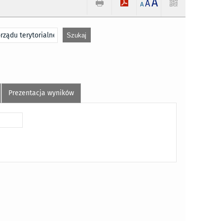
A
A
A
Prezentacja wyników