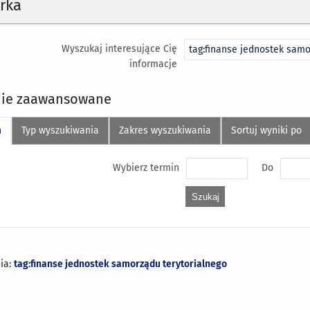
rka
Wyszukaj interesujące Cię
informacje
ie zaawansowane
n
Typ wyszukiwania
Zakres wyszukiwania
Sortuj wyniki po
Wybierz termin
Do
ia:
tag:finanse jednostek samorządu terytorialnego