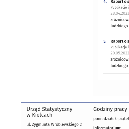
4.
Raport o 
Publikacje 
28.04.202
zróżnicow
ludzkiego
5.
Raport o 
Publikacje 
20.05.202
zróżnicow
ludzkiego
Urząd Statystyczny
Godziny pracy
w Kielcach
poniedziałek-piątek
ul. Zygmunta Wróblewskiego 2
Informatorium: