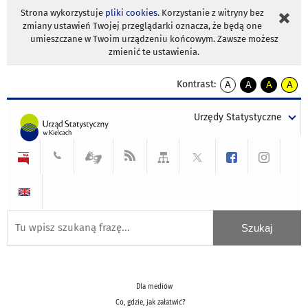
Strona wykorzystuje
pliki cookies
. Korzystanie z witryny bez
zmiany ustawień Twojej przeglądarki oznacza, że będą one
umieszczane w Twoim urządzeniu końcowym. Zawsze możesz
zmienić te ustawienia.
Kontrast:
A
A
A
A
kontrast
kontrast
kontrast
kontra
domyślny
biały
żółty
czarny
Urzędy Statystyczne
tekst
tekst
tekst
na
na
na
czarnym
czarnym
żółtym
Dla mediów
Co, gdzie, jak załatwić?