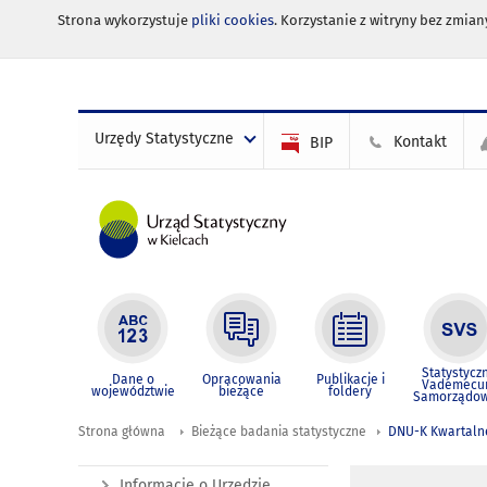
Strona wykorzystuje
pliki cookies
. Korzystanie z witryny bez zmi
Urzędy Statystyczne
Kontakt
BIP
Statystycz
Dane o
Opracowania
Publikacje i
Vademec
województwie
bieżące
foldery
Samorządo
Strona główna
Bieżące badania statystyczne
DNU-K Kwartalne
Informacje o Urzędzie