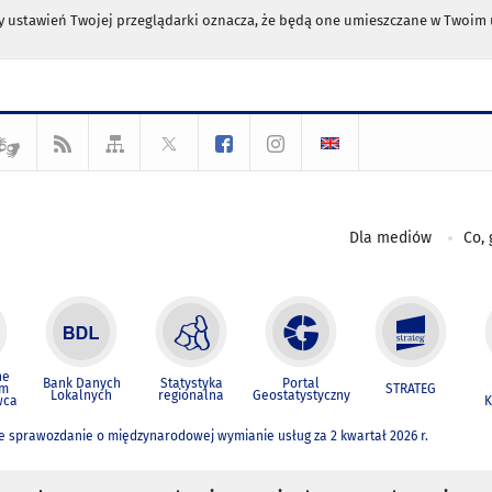
any ustawień Twojej przeglądarki oznacza, że będą one umieszczane w Twoi
Dla mediów
Co, 
ne
Bank Danych
Statystyka
Portal
um
STRATEG
Lokalnych
regionalna
Geostatystyczny
wca
K
 sprawozdanie o międzynarodowej wymianie usług za 2 kwartał 2026 r.