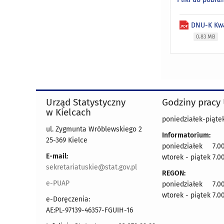
DNU-K Kwa
0.83 MB
Urząd Statystyczny
Godziny pracy
w Kielcach
poniedziałek-piątek
ul. Zygmunta Wróblewskiego 2
Informatorium:
25-369 Kielce
poniedziałek 7.00
E-mail:
wtorek - piątek 7.00
sekretariatuskie@stat.gov.pl
REGON:
e-PUAP
poniedziałek 7.00
wtorek - piątek 7.00
e-Doręczenia:
AE:PL-97139-46357-FGUIH-16