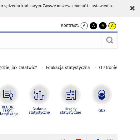
m urządzeniu końcowym. Zawsze możesz zmienić te ustawienia.
Kontrast:
A
A
A
A
kontrast
kontrast
kontrast
kontrast
domyślny
biały
żółty
czarny
tekst
tekst
tekst
na
na
na
czarnym
czarnym
żółtym
gdzie, jak załatwić?
Edukacja statystyczna
O stronie
REGON,
Badania
Urzędy
TERYT,
GUS
statystyczne
statystyczne
lasyfikacje