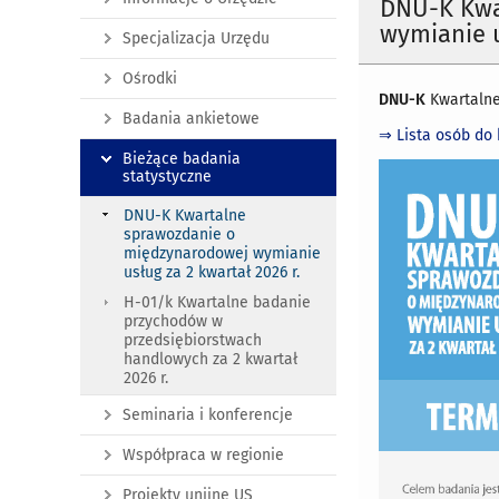
DNU-K Kwa
wymianie u
Specjalizacja Urzędu
Ośrodki
DNU-K
Kwartalne
Badania ankietowe
⇒
Lista osób do 
Bieżące badania
statystyczne
DNU-K Kwartalne
sprawozdanie o
międzynarodowej wymianie
usług za 2 kwartał 2026 r.
H-01/k Kwartalne badanie
przychodów w
przedsiębiorstwach
handlowych za 2 kwartał
2026 r.
Seminaria i konferencje
Współpraca w regionie
Projekty unijne US