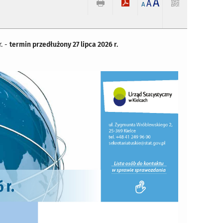
A
A
A
. -
termin przedłużony 27 lipca 2026 r.