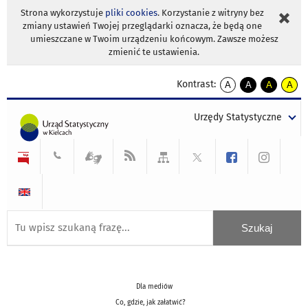
Strona wykorzystuje
pliki cookies
. Korzystanie z witryny bez
zmiany ustawień Twojej przeglądarki oznacza, że będą one
umieszczane w Twoim urządzeniu końcowym. Zawsze możesz
zmienić te ustawienia.
Kontrast:
A
A
A
A
kontrast
kontrast
kontrast
kontra
domyślny
biały
żółty
czarny
Urzędy Statystyczne
tekst
tekst
tekst
na
na
na
czarnym
czarnym
żółtym
Dla mediów
Co, gdzie, jak załatwić?