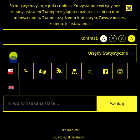
Strona wykorzystuje
pliki cookies
. Korzystanie z witryny bez
zmiany ustawień Twojej przeglądarki oznacza, że będą one
umieszczane w Twoim urządzeniu końcowym. Zawsze możesz
zmienić te ustawienia.
Kontrast:
A
A
A
A
kontrast
kontrast
kontrast
kontra
domyślny
biały
żółty
czarny
Urzędy Statystyczne
tekst
tekst
tekst
na
na
na
czarnym
czarnym
żółtym
Dla mediów
Co, gdzie, jak załatwić?