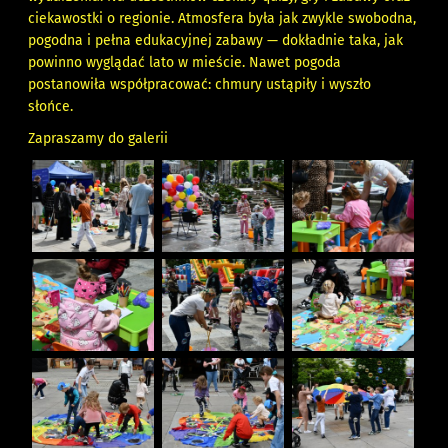
ciekawostki o regionie. Atmosfera była jak zwykle swobodna,
pogodna i pełna edukacyjnej zabawy — dokładnie taka, jak
powinno wyglądać lato w mieście. Nawet pogoda
postanowiła współpracować: chmury ustąpiły i wyszło
słońce.
Zapraszamy do galerii