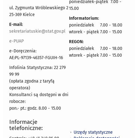
poniedziałek-piątek 7.00 -
ul. Zygmunta Wróblewskiego 2
15.00
25-369 Kielce
Informatorium:
E-mail:
poniedziałek 7.00 - 18.00
sekretariatuskie@stat.gov.pl
wtorek - piątek 7.00 - 15.00
e-PUAP
REGON:
poniedziałek 7.00 - 18.00
e-Doręczenia:
wtorek - piątek 7.00 - 15.00
AE:PL-97139-46357-FGUIH-16
Infolinia Statystyczna: 22 279
99 99
(opłata zgodna z taryfą
operatora)
Konsultanci są dostępni w dni
robocze:
pon.- pt.: godz. 8.00 - 15.00
Informacje
telefoniczne:
Urzędy statystyczne