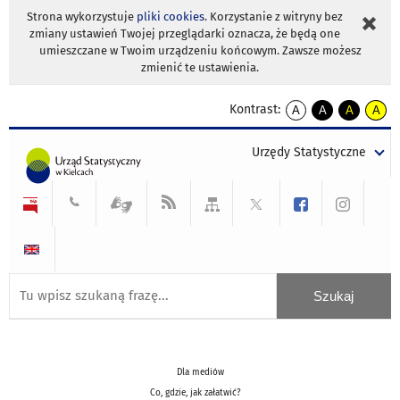
Strona wykorzystuje
pliki cookies
. Korzystanie z witryny bez
zmiany ustawień Twojej przeglądarki oznacza, że będą one
umieszczane w Twoim urządzeniu końcowym. Zawsze możesz
zmienić te ustawienia.
Kontrast:
A
A
A
A
kontrast
kontrast
kontrast
kontra
domyślny
biały
żółty
czarny
Urzędy Statystyczne
tekst
tekst
tekst
na
na
na
czarnym
czarnym
żółtym
Dla mediów
Co, gdzie, jak załatwić?