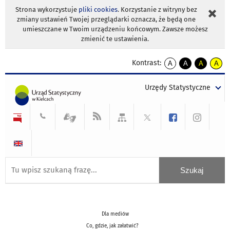
Strona wykorzystuje
pliki cookies
. Korzystanie z witryny bez
zmiany ustawień Twojej przeglądarki oznacza, że będą one
umieszczane w Twoim urządzeniu końcowym. Zawsze możesz
zmienić te ustawienia.
Kontrast:
A
A
A
A
kontrast
kontrast
kontrast
kontra
domyślny
biały
żółty
czarny
Urzędy Statystyczne
tekst
tekst
tekst
na
na
na
czarnym
czarnym
żółtym
Dla mediów
Co, gdzie, jak załatwić?