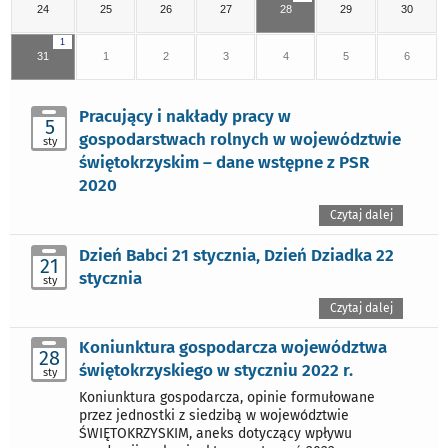
24
25
26
27
28
29
30
1
31
1
2
3
4
5
6
Pracujący i nakłady pracy w
5
gospodarstwach rolnych w województwie
sty
świętokrzyskim – dane wstępne z PSR
2020
Czytaj dalej
Dzień Babci 21 stycznia, Dzień Dziadka 22
21
stycznia
sty
Czytaj dalej
Koniunktura gospodarcza województwa
28
świętokrzyskiego w styczniu 2022 r.
sty
Koniunktura gospodarcza, opinie formułowane
przez jednostki z siedzibą w województwie
ŚWIĘTOKRZYSKIM, aneks dotyczący wpływu