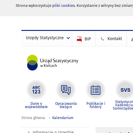
Strona wykorzystuje
pliki cookies
. Korzystanie z witryny bez zmi
Urzędy Statystyczne
Kontakt
BIP
Statystycz
Dane o
Opracowania
Publikacje i
Vademec
województwie
bieżące
foldery
Samorządo
Strona główna
Kalendarium
Informacje o Urzędzie