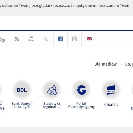
any ustawień Twojej przeglądarki oznacza, że będą one umieszczane w Twoi
Dla mediów
Co, 
ne
Bank Danych
Statystyka
Portal
um
STRATEG
Lokalnych
regionalna
Geostatystyczny
wca
K