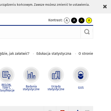
m urządzeniu końcowym. Zawsze możesz zmienić te ustawienia.
Kontrast:
A
A
A
A
kontrast
kontrast
kontrast
kontrast
domyślny
biały
żółty
czarny
tekst
tekst
tekst
na
na
na
czarnym
czarnym
żółtym
gdzie, jak załatwić?
Edukacja statystyczna
O stronie
REGON,
Badania
Urzędy
TERYT,
GUS
statystyczne
statystyczne
lasyfikacje