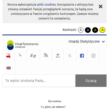
Strona wykorzystuje
pliki cookies
. Korzystanie z witryny bez
zmiany ustawień Twojej przeglądarki oznacza, że będą one
umieszczane w Twoim urządzeniu końcowym. Zawsze możesz
zmienić te ustawienia.
Kontrast:
A
A
A
A
kontrast
kontrast
kontrast
kontra
domyślny
biały
żółty
czarny
Urzędy Statystyczne
tekst
tekst
tekst
na
na
na
czarnym
czarnym
żółtym
Dla mediów
Co, gdzie, jak załatwić?