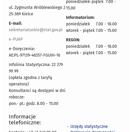
poniedziałek-piątek 7.00 -
ul. Zygmunta Wróblewskiego 2
15.00
25-369 Kielce
Informatorium:
E-mail:
poniedziałek 7.00 - 18.00
sekretariatuskie@stat.gov.pl
wtorek - piątek 7.00 - 15.00
e-PUAP
REGON:
poniedziałek 7.00 - 18.00
e-Doręczenia:
wtorek - piątek 7.00 - 15.00
AE:PL-97139-46357-FGUIH-16
Infolinia Statystyczna: 22 279
99 99
(opłata zgodna z taryfą
operatora)
Konsultanci są dostępni w dni
robocze:
pon.- pt.: godz. 8.00 - 15.00
Informacje
telefoniczne:
Urzędy statystyczne