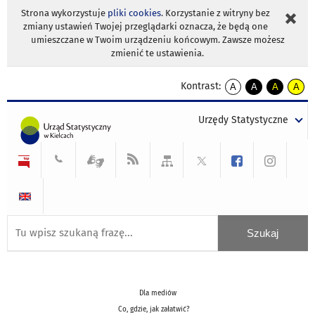
Strona wykorzystuje
pliki cookies
. Korzystanie z witryny bez
zmiany ustawień Twojej przeglądarki oznacza, że będą one
umieszczane w Twoim urządzeniu końcowym. Zawsze możesz
zmienić te ustawienia.
Kontrast:
A
A
A
A
kontrast
kontrast
kontrast
kontra
domyślny
biały
żółty
czarny
Urzędy Statystyczne
tekst
tekst
tekst
na
na
na
czarnym
czarnym
żółtym
Dla mediów
Co, gdzie, jak załatwić?