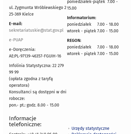
poniedziałek-piątek 7.00 -
ul. Zygmunta Wróblewskiego 2
15.00
25-369 Kielce
Informatorium:
E-mail:
poniedziałek 7.00 - 18.00
sekretariatuskie@stat.gov.pl
wtorek - piątek 7.00 - 15.00
e-PUAP
REGON:
poniedziałek 7.00 - 18.00
e-Doręczenia:
wtorek - piątek 7.00 - 15.00
AE:PL-97139-46357-FGUIH-16
Infolinia Statystyczna: 22 279
99 99
(opłata zgodna z taryfą
operatora)
Konsultanci są dostępni w dni
robocze:
pon.- pt.: godz. 8.00 - 15.00
Informacje
telefoniczne:
Urzędy statystyczne