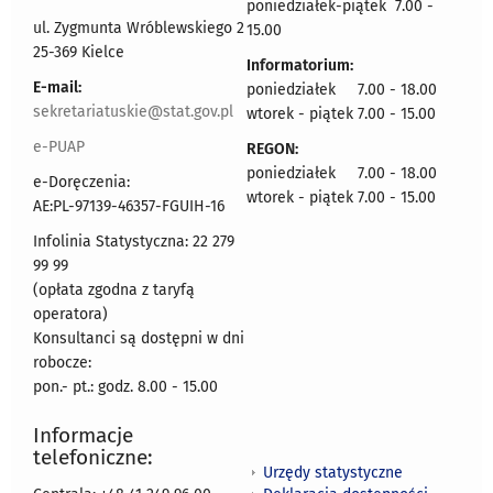
poniedziałek-piątek 7.00 -
ul. Zygmunta Wróblewskiego 2
15.00
25-369 Kielce
Informatorium:
E-mail:
poniedziałek 7.00 - 18.00
sekretariatuskie@stat.gov.pl
wtorek - piątek 7.00 - 15.00
e-PUAP
REGON:
poniedziałek 7.00 - 18.00
e-Doręczenia:
wtorek - piątek 7.00 - 15.00
AE:PL-97139-46357-FGUIH-16
Infolinia Statystyczna: 22 279
99 99
(opłata zgodna z taryfą
operatora)
Konsultanci są dostępni w dni
robocze:
pon.- pt.: godz. 8.00 - 15.00
Informacje
telefoniczne:
Urzędy statystyczne