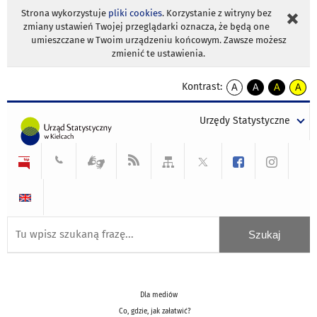
Strona wykorzystuje
pliki cookies
. Korzystanie z witryny bez
zmiany ustawień Twojej przeglądarki oznacza, że będą one
umieszczane w Twoim urządzeniu końcowym. Zawsze możesz
zmienić te ustawienia.
Kontrast:
A
A
A
A
kontrast
kontrast
kontrast
kontra
domyślny
biały
żółty
czarny
Urzędy Statystyczne
tekst
tekst
tekst
na
na
na
czarnym
czarnym
żółtym
Dla mediów
Co, gdzie, jak załatwić?