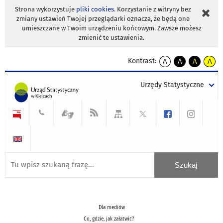
Strona wykorzystuje
pliki cookies
. Korzystanie z witryny bez
zmiany ustawień Twojej przeglądarki oznacza, że będą one
umieszczane w Twoim urządzeniu końcowym. Zawsze możesz
zmienić te ustawienia.
Kontrast:
A
A
A
A
kontrast
kontrast
kontrast
kontra
domyślny
biały
żółty
czarny
Urzędy Statystyczne
tekst
tekst
tekst
na
na
na
czarnym
czarnym
żółtym
Dla mediów
Co, gdzie, jak załatwić?