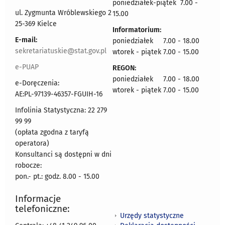
poniedziałek-piątek 7.00 -
ul. Zygmunta Wróblewskiego 2
15.00
25-369 Kielce
Informatorium:
E-mail:
poniedziałek 7.00 - 18.00
sekretariatuskie@stat.gov.pl
wtorek - piątek 7.00 - 15.00
e-PUAP
REGON:
poniedziałek 7.00 - 18.00
e-Doręczenia:
wtorek - piątek 7.00 - 15.00
AE:PL-97139-46357-FGUIH-16
Infolinia Statystyczna: 22 279
99 99
(opłata zgodna z taryfą
operatora)
Konsultanci są dostępni w dni
robocze:
pon.- pt.: godz. 8.00 - 15.00
Informacje
telefoniczne:
Urzędy statystyczne