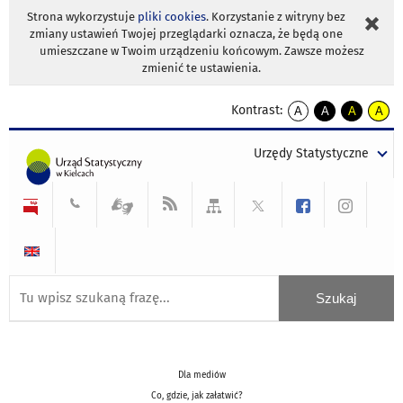
Strona wykorzystuje
pliki cookies
. Korzystanie z witryny bez
zmiany ustawień Twojej przeglądarki oznacza, że będą one
umieszczane w Twoim urządzeniu końcowym. Zawsze możesz
zmienić te ustawienia.
Kontrast:
A
A
A
A
kontrast
kontrast
kontrast
kontra
domyślny
biały
żółty
czarny
Urzędy Statystyczne
tekst
tekst
tekst
na
na
na
czarnym
czarnym
żółtym
Dla mediów
Co, gdzie, jak załatwić?