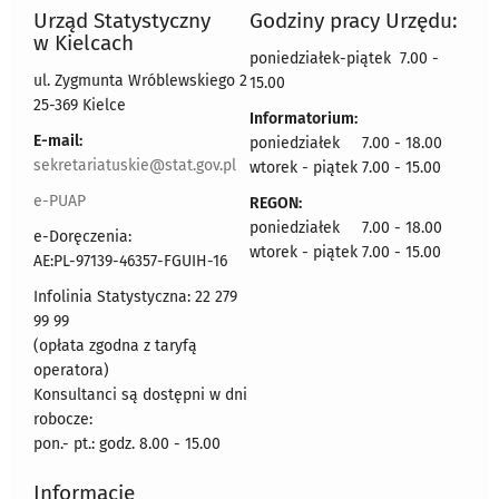
Urząd Statystyczny
Godziny pracy Urzędu:
w Kielcach
poniedziałek-piątek 7.00 -
ul. Zygmunta Wróblewskiego 2
15.00
25-369 Kielce
Informatorium:
E-mail:
poniedziałek 7.00 - 18.00
sekretariatuskie@stat.gov.pl
wtorek - piątek 7.00 - 15.00
e-PUAP
REGON:
poniedziałek 7.00 - 18.00
e-Doręczenia:
wtorek - piątek 7.00 - 15.00
AE:PL-97139-46357-FGUIH-16
Infolinia Statystyczna: 22 279
99 99
(opłata zgodna z taryfą
operatora)
Konsultanci są dostępni w dni
robocze:
pon.- pt.: godz. 8.00 - 15.00
Informacje