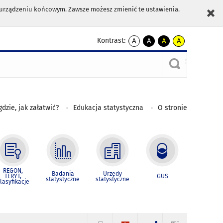
m urządzeniu końcowym. Zawsze możesz zmienić te ustawienia.
Kontrast:
A
A
A
A
kontrast
kontrast
kontrast
kontrast
domyślny
biały
żółty
czarny
tekst
tekst
tekst
na
na
na
czarnym
czarnym
żółtym
gdzie, jak załatwić?
Edukacja statystyczna
O stronie
REGON,
Badania
Urzędy
TERYT,
GUS
statystyczne
statystyczne
lasyfikacje