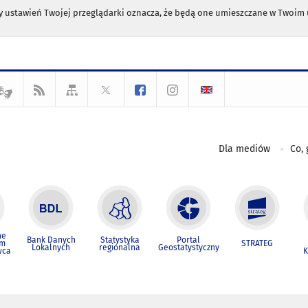
any ustawień Twojej przeglądarki oznacza, że będą one umieszczane w Twoi
Dla mediów
Co, 
ne
Bank Danych
Statystyka
Portal
um
STRATEG
Lokalnych
regionalna
Geostatystyczny
wca
K