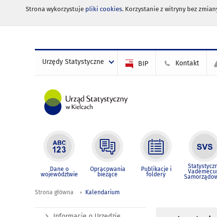
Strona wykorzystuje
pliki cookies
. Korzystanie z witryny bez zmi
Urzędy Statystyczne
Kontakt
BIP
Statystycz
Dane o
Opracowania
Publikacje i
Vademec
województwie
bieżące
foldery
Samorządo
Strona główna
Kalendarium
Informacje o Urzędzie