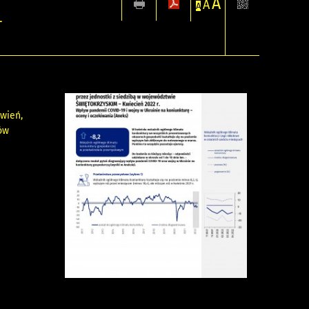
A
A
A
–
wień,
ów