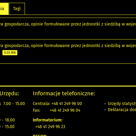
nia
Tagi
ra gospodarcza, opinie formułowane przez jednostki z siedzibą w wo
ra gospodarcza, opinie formułowane przez jednostki z siedzibą w wo
)
0.03 MB
 Urzędu:
Informacje telefoniczne:
Urzędy statys
 7.00 - 15.00
Centrala: +48 41 249 96 00
Deklaracja do
Fax:
+48 41 249 96 04
 - 18.00
Informatorium:
 - 15.00
+48 41 249 96 23