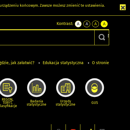
m urządzeniu końcowym. Zawsze możesz zmienić te ustawienia.
Kontrast:
A
A
A
A
kontrast
kontrast
kontrast
kontrast
domyślny
biały
żółty
czarny
tekst
tekst
tekst
na
na
na
czarnym
czarnym
żółtym
gdzie, jak załatwić?
Edukacja statystyczna
O stronie
REGON,
Badania
Urzędy
TERYT,
GUS
statystyczne
statystyczne
lasyfikacje