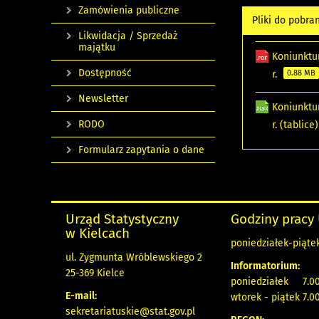
Zamówienia publiczne
Pliki do pobra
Likwidacja / Sprzedaż
majątku
Koniunktu
Dostępność
r.
0.88 MB
Newsletter
Koniunktu
RODO
r. (tablice
Formularz zapytania o dane
Urząd Statystyczny
Godziny pracy
w Kielcach
poniedziałek-piątek
ul. Zygmunta Wróblewskiego 2
Informatorium:
25-369 Kielce
poniedziałek 7.00
E-mail:
wtorek - piątek 7.00
sekretariatuskie@stat.gov.pl