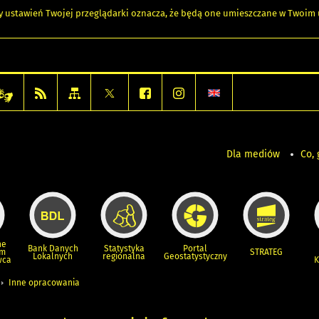
any ustawień Twojej przeglądarki oznacza, że będą one umieszczane w Twoi
Dla mediów
Co, 
ne
Bank Danych
Statystyka
Portal
um
STRATEG
Lokalnych
regionalna
Geostatystyczny
wca
K
Inne opracowania