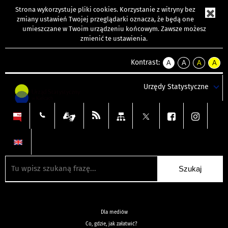
Strona wykorzystuje
pliki cookies
. Korzystanie z witryny bez
zmiany ustawień Twojej przeglądarki oznacza, że będą one
umieszczane w Twoim urządzeniu końcowym. Zawsze możesz
zmienić te ustawienia.
Kontrast:
A
A
A
A
kontrast
kontrast
kontrast
kontra
domyślny
biały
żółty
czarny
Urzędy Statystyczne
tekst
tekst
tekst
na
na
na
czarnym
czarnym
żółtym
Dla mediów
Co, gdzie, jak załatwić?