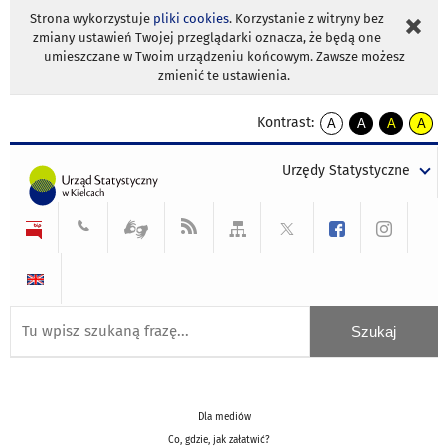
Strona wykorzystuje
pliki cookies
. Korzystanie z witryny bez
zmiany ustawień Twojej przeglądarki oznacza, że będą one
umieszczane w Twoim urządzeniu końcowym. Zawsze możesz
zmienić te ustawienia.
Kontrast:
A
A
A
A
kontrast
kontrast
kontrast
kontra
domyślny
biały
żółty
czarny
Urzędy Statystyczne
tekst
tekst
tekst
na
na
na
czarnym
czarnym
żółtym
Dla mediów
Co, gdzie, jak załatwić?