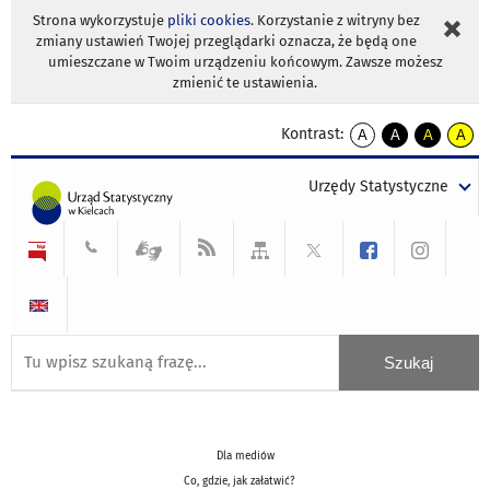
Strona wykorzystuje
pliki cookies
. Korzystanie z witryny bez
zmiany ustawień Twojej przeglądarki oznacza, że będą one
umieszczane w Twoim urządzeniu końcowym. Zawsze możesz
zmienić te ustawienia.
Kontrast:
A
A
A
A
kontrast
kontrast
kontrast
kontra
domyślny
biały
żółty
czarny
Urzędy Statystyczne
tekst
tekst
tekst
na
na
na
czarnym
czarnym
żółtym
Dla mediów
Co, gdzie, jak załatwić?