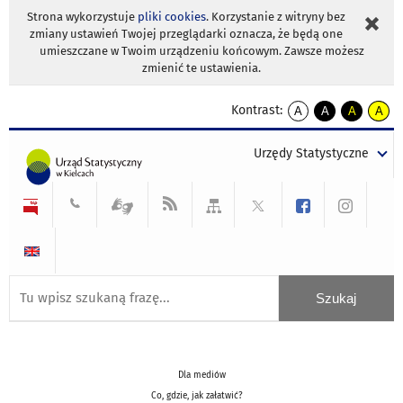
Strona wykorzystuje
pliki cookies
. Korzystanie z witryny bez
zmiany ustawień Twojej przeglądarki oznacza, że będą one
umieszczane w Twoim urządzeniu końcowym. Zawsze możesz
zmienić te ustawienia.
Kontrast:
A
A
A
A
kontrast
kontrast
kontrast
kontra
domyślny
biały
żółty
czarny
Urzędy Statystyczne
tekst
tekst
tekst
na
na
na
czarnym
czarnym
żółtym
Dla mediów
Co, gdzie, jak załatwić?