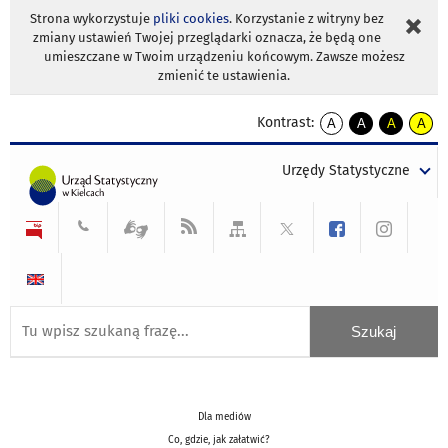
Strona wykorzystuje
pliki cookies
. Korzystanie z witryny bez
zmiany ustawień Twojej przeglądarki oznacza, że będą one
umieszczane w Twoim urządzeniu końcowym. Zawsze możesz
zmienić te ustawienia.
Kontrast:
A
A
A
A
kontrast
kontrast
kontrast
kontra
domyślny
biały
żółty
czarny
Urzędy Statystyczne
tekst
tekst
tekst
na
na
na
czarnym
czarnym
żółtym
Dla mediów
Co, gdzie, jak załatwić?