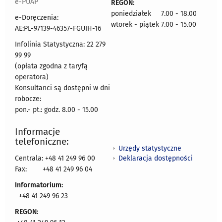
e-PUAP
REGON:
poniedziałek 7.00 - 18.00
e-Doręczenia:
wtorek - piątek 7.00 - 15.00
AE:PL-97139-46357-FGUIH-16
Infolinia Statystyczna: 22 279
99 99
(opłata zgodna z taryfą
operatora)
Konsultanci są dostępni w dni
robocze:
pon.- pt.: godz. 8.00 - 15.00
Informacje
telefoniczne:
Urzędy statystyczne
Deklaracja dostępności
Centrala: +48 41 249 96 00
Fax:
+48 41 249 96 04
Informatorium:
+48 41 249 96 23
REGON: