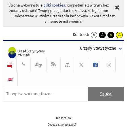
Strona wykorzystuje
pliki cookies
. Korzystanie z witryny bez
zmiany ustawień Twojej przeglądarki oznacza, że będą one
umieszczane w Twoim urządzeniu końcowym. Zawsze możesz
zmienić te ustawienia.
Kontrast:
A
A
A
A
kontrast
kontrast
kontrast
kontra
domyślny
biały
żółty
czarny
Urzędy Statystyczne
tekst
tekst
tekst
na
na
na
czarnym
czarnym
żółtym
Dla mediów
Co, gdzie, jak załatwić?