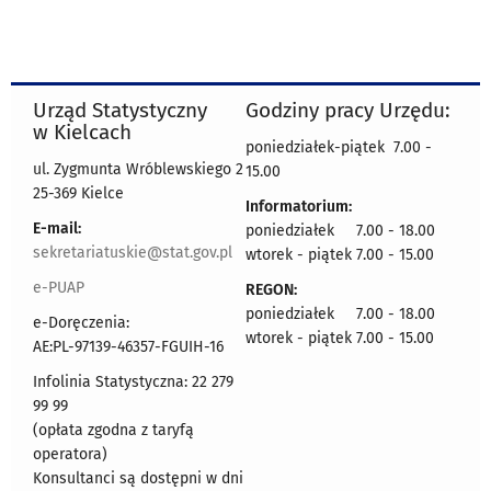
Urząd Statystyczny
Godziny pracy Urzędu:
w Kielcach
poniedziałek-piątek 7.00 -
ul. Zygmunta Wróblewskiego 2
15.00
25-369 Kielce
Informatorium:
E-mail:
poniedziałek 7.00 - 18.00
sekretariatuskie@stat.gov.pl
wtorek - piątek 7.00 - 15.00
e-PUAP
REGON:
poniedziałek 7.00 - 18.00
e-Doręczenia:
wtorek - piątek 7.00 - 15.00
AE:PL-97139-46357-FGUIH-16
Infolinia Statystyczna: 22 279
99 99
(opłata zgodna z taryfą
operatora)
Konsultanci są dostępni w dni