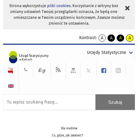
Strona wykorzystuje
pliki cookies
. Korzystanie z witryny bez
zmiany ustawień Twojej przeglądarki oznacza, że będą one
umieszczane w Twoim urządzeniu końcowym. Zawsze możesz
zmienić te ustawienia.
Kontrast:
A
A
A
A
kontrast
kontrast
kontrast
kontra
domyślny
biały
żółty
czarny
Urzędy Statystyczne
tekst
tekst
tekst
na
na
na
czarnym
czarnym
żółtym
Dla mediów
Co, gdzie, jak załatwić?