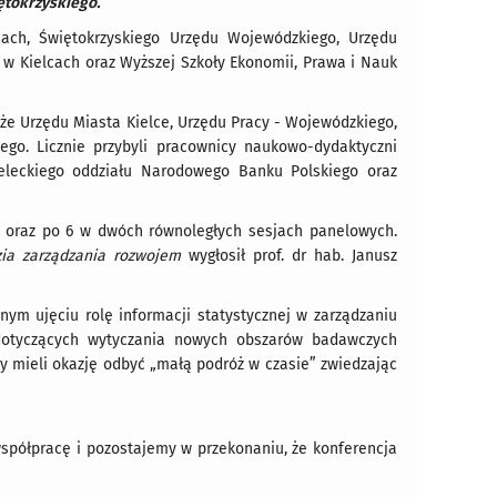
ętokrzyskiego.
, Świętokrzyskiego Urzędu Wojewódzkiego, Urzędu
w Kielcach oraz Wyższej Szkoły Ekonomii, Prawa i Nauk
e Urzędu Miasta Kielce, Urzędu Pracy - Wojewódzkiego,
go. Licznie przybyli pracownicy naukowo-dydaktyczni
kieleckiego oddziału Narodowego Banku Polskiego oraz
raz po 6 w dwóch równoległych sesjach panelowych.
zia zarządzania rozwojem
wygłosił prof. dr hab. Janusz
 ujęciu rolę informacji statystycznej w zarządzaniu
i dotyczących wytyczania nowych obszarów badawczych
y mieli okazję odbyć „małą podróż w czasie” zwiedzając
współpracę i pozostajemy w przekonaniu, że konferencja