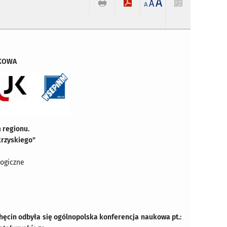
A
A
A
KOWA
 regionu.
krzyskiego"
ogiczne
ęcin odbyła się ogólnopolska konferencja naukowa pt.: