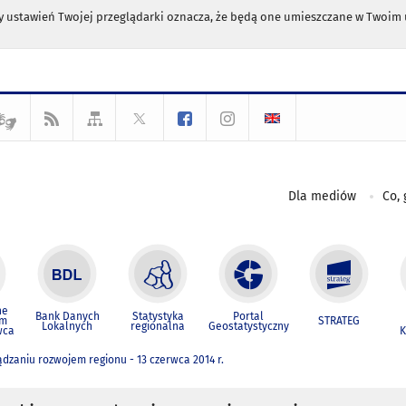
any ustawień Twojej przeglądarki oznacza, że będą one umieszczane w Twoi
Dla mediów
Co, 
ne
Bank Danych
Statystyka
Portal
um
STRATEG
Lokalnych
regionalna
Geostatystyczny
wca
K
ądzaniu rozwojem regionu - 13 czerwca 2014 r.