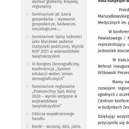
Rola statystyki 
wymiar globalny, krajowy,
regionalny
Przedsięwzięci
Seminarium pt. Szara
Marszałkowskieg
gospodarka – wyzwanie
Medycznych im. p
gospodarcze, badawcze,
socjologiczne….
W konferencji u
Seminarium Spisy ludności
Powiatowego i M
jako kluczowe zadanie
reprezentujący 
statystyki publicznej. Wyniki
jednostek otocze
NSP 2021 w województwie
świętokrzyskim
W trakcie spot
III Kongres Demograficzny.
Referat inaugur
Konferencja „System
Witkowski Preze
edukacji wobec zmian
demograficznych”
Mamy nadzieję, 
Seminarium regionalne
rozwojem region
„Powszechny Spis Rolny
zgodnych z oczek
2020 – wyniki wstępne w
Centrum Konfere
województwie
świętokrzyskim”
w budynkach Zes
Oblicza współczesnego
Dziękując wszyst
handlu
przyczyniła się 
Banki - wczoraj, dziś, jutro.