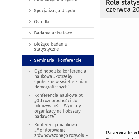
Rola staty
czerwca 20
Specjalizacja Urzędu
Ośrodki
Badania ankietowe
Bieżące badania
statystyczne
Seminaria i konferencje
Ogólnopolska konferencja
naukowa „Potrzeby
społeczne w świetle zmian
demograficznych”
Konferencja naukowa pt.
„Od różnorodności do
inkluzywności. Wymiary
organizacyjne i obszary
badawcze”
Konferencja naukowa
„Monitorowanie
13 czerwca br. 
zrównoważonego rozwoju –