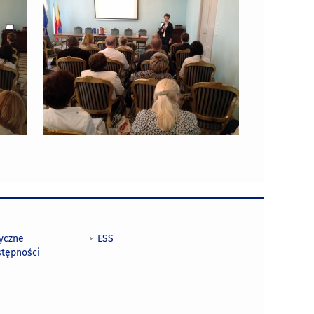
tyczne
ESS
stępności