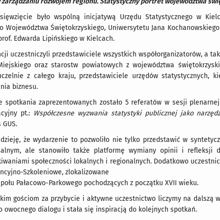
w zarządzaniu rozwojem regionu. Statystyczny portret województwa świ
e było wspólną inicjatywą Urzędu Statystycznego w Kielcach
o Województwa Świętokrzyskiego, Uniwersytetu Jana Kochanowskiego 
rof. Edwarda Lipińskiego w Kielcach.
czestniczyli przedstawiciele wszystkich współorganizatorów, a takż
iejskiego oraz starostw powiatowych z województwa świętokrzyskie
uczelnie z całego kraju, przedstawiciele urzędów statystycznych, 
nia biznesu.
kania zaprezentowanych zostało 5 referatów w sesji plenarnej o
acyjny pt.:
Współczesne wyzwania statystyki publicznej jako narzęd
s GUS.
że wydarzenie to pozwoliło nie tylko przedstawić w syntetycznym
alnym, ale stanowiło także platformę wymiany opinii i refleksj
iwaniami społeczności lokalnych i regionalnych. Dodatkowo uczestnic
ncyjno-Szkoleniowe, zlokalizowane
połu Pałacowo-Parkowego pochodzących z początku XVII wieku.
kim gościom za przybycie i aktywne uczestnictwo liczymy na dalszą 
do owocnego dialogu i stała się inspiracją do kolejnych spotkań.