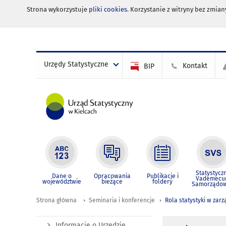
Strona wykorzystuje
pliki cookies
. Korzystanie z witryny bez zmi
Urzędy Statystyczne
Kontakt
BIP
Statystycz
Dane o
Opracowania
Publikacje i
Vademec
województwie
bieżące
foldery
Samorządo
Strona główna
Seminaria i konferencje
Rola statystyki w zarz
Informacje o Urzędzie