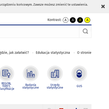
m urządzeniu końcowym. Zawsze możesz zmienić te ustawienia.
Kontrast:
A
A
A
A
kontrast
kontrast
kontrast
kontrast
domyślny
biały
żółty
czarny
tekst
tekst
tekst
na
na
na
czarnym
czarnym
żółtym
gdzie, jak załatwić?
Edukacja statystyczna
O stronie
REGON,
Badania
Urzędy
TERYT,
GUS
statystyczne
statystyczne
lasyfikacje