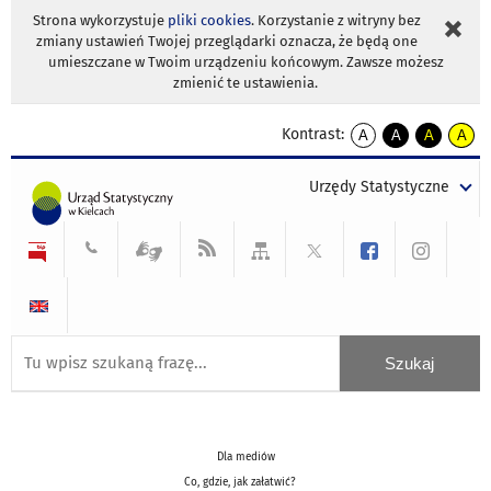
Strona wykorzystuje
pliki cookies
. Korzystanie z witryny bez
zmiany ustawień Twojej przeglądarki oznacza, że będą one
umieszczane w Twoim urządzeniu końcowym. Zawsze możesz
zmienić te ustawienia.
Kontrast:
A
A
A
A
kontrast
kontrast
kontrast
kontra
domyślny
biały
żółty
czarny
Urzędy Statystyczne
tekst
tekst
tekst
na
na
na
czarnym
czarnym
żółtym
Dla mediów
Co, gdzie, jak załatwić?