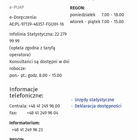
e-PUAP
REGON:
poniedziałek 7.00 - 18.00
e-Doręczenia:
wtorek - piątek 7.00 - 15.00
AE:PL-97139-46357-FGUIH-16
Infolinia Statystyczna: 22 279
99 99
(opłata zgodna z taryfą
operatora)
Konsultanci są dostępni w dni
robocze:
pon.- pt.: godz. 8.00 - 15.00
Informacje
telefoniczne:
Urzędy statystyczne
Deklaracja dostępności
Centrala: +48 41 249 96 00
Fax:
+48 41 249 96 04
Informatorium:
+48 41 249 96 23
REGON: