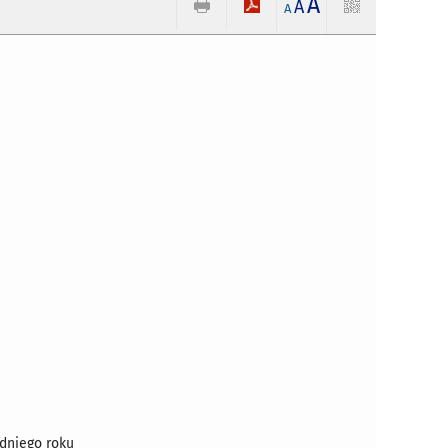
A
A
A
dniego roku