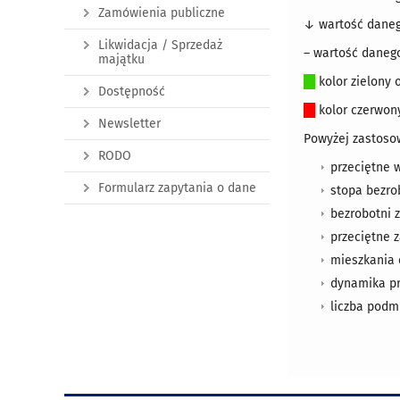
Zamówienia publiczne
↓ wartość daneg
Likwidacja / Sprzedaż
– wartość danego
majątku
☐
kolor zielony 
Dostępność
☐
kolor czerwon
Newsletter
Powyżej zastosow
RODO
przeciętne 
Formularz zapytania o dane
stopa bezro
bezrobotni 
przeciętne 
mieszkania 
dynamika pr
liczba podm