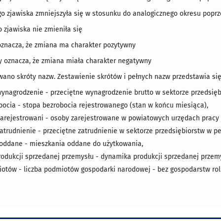
o zjawiska zmniejszyła się w stosunku do analogicznego okresu poprz
 zjawiska nie zmieniła się
oznacza, że zmiana ma charakter pozytywny
y oznacza, że zmiana miała charakter negatywny
ano skróty nazw. Zestawienie skrótów i pełnych nazw przedstawia si
wynagrodzenie - przeciętne wynagrodzenie brutto w sektorze przedsięb
bocia - stopa bezrobocia rejestrowanego (stan w końcu miesiąca),
zarejestrowani - osoby zarejestrowane w powiatowych urzędach pracy 
zatrudnienie - przeciętne zatrudnienie w sektorze przedsiębiorstw w p
oddane - mieszkania oddane do użytkowania,
odukcji sprzedanej przemysłu - dynamika produkcji sprzedanej przemy
iotów - liczba podmiotów gospodarki narodowej - bez gospodarstw rol