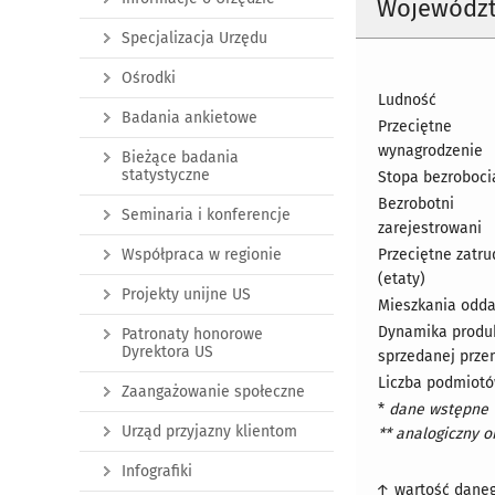
Wojewódz
Specjalizacja Urzędu
Ośrodki
Ludność
Badania ankietowe
Przeciętne
wynagrodzenie
Bieżące badania
statystyczne
Stopa bezroboci
Bezrobotni
Seminaria i konferencje
zarejestrowani
Współpraca w regionie
Przeciętne zatru
(etaty)
Projekty unijne US
Mieszkania odd
Dynamika produk
Patronaty honorowe
Dyrektora US
sprzedanej prze
Liczba podmiot
Zaangażowanie społeczne
*
dane wstępne
Urząd przyjazny klientom
** analogiczny o
Infografiki
↑ wartość daneg