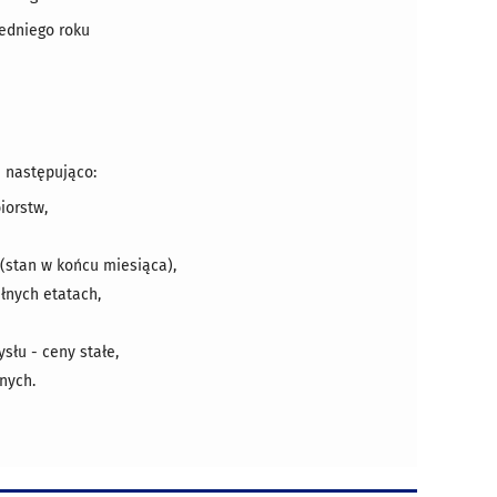
edniego roku
ę następująco:
iorstw,
(stan w końcu miesiąca),
ełnych etatach,
słu - ceny stałe,
nych.