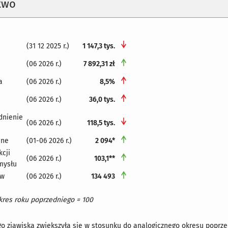
two
(31 12 2025 r.)
1 147,3 tys.
(06 2026 r.)
7 892,31 zł
a
(06 2026 r.)
8,5%
(06 2026 r.)
36,0 tys.
dnienie
(06 2026 r.)
118,5 tys.
ane
(01-06 2026 r.)
2 094*
cji
(06 2026 r.)
103,1**
mysłu
ów
(06 2026 r.)
134 493
kres roku poprzedniego = 100
o zjawiska zwiększyła się w stosunku do analogicznego okresu poprze