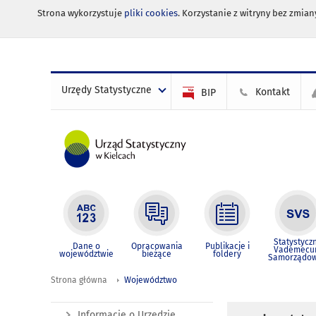
Strona wykorzystuje
pliki cookies
. Korzystanie z witryny bez zmi
Urzędy Statystyczne
Kontakt
BIP
Statystycz
Dane o
Opracowania
Publikacje i
Vademec
województwie
bieżące
foldery
Samorządo
Strona główna
Województwo
Informacje o Urzędzie