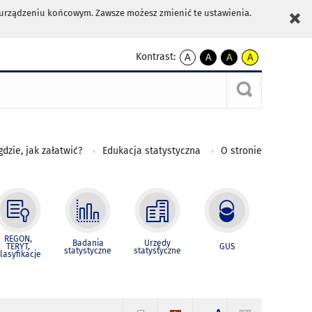
m urządzeniu końcowym. Zawsze możesz zmienić te ustawienia.
Kontrast:
A
A
A
A
kontrast
kontrast
kontrast
kontrast
domyślny
biały
żółty
czarny
tekst
tekst
tekst
na
na
na
czarnym
czarnym
żółtym
gdzie, jak załatwić?
Edukacja statystyczna
O stronie
REGON,
Badania
Urzędy
TERYT,
GUS
statystyczne
statystyczne
lasyfikacje