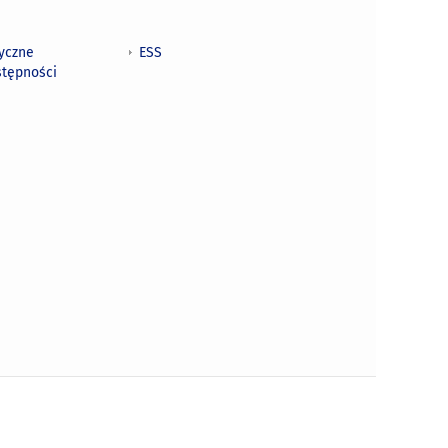
tyczne
ESS
stępności