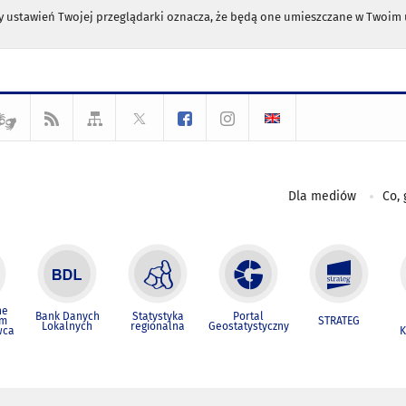
any ustawień Twojej przeglądarki oznacza, że będą one umieszczane w Twoi
Dla mediów
Co, 
ne
Bank Danych
Statystyka
Portal
um
STRATEG
Lokalnych
regionalna
Geostatystyczny
wca
K