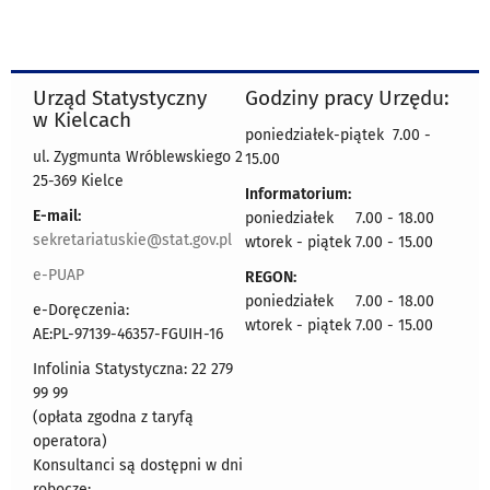
Urząd Statystyczny
Godziny pracy Urzędu:
w Kielcach
poniedziałek-piątek 7.00 -
ul. Zygmunta Wróblewskiego 2
15.00
25-369 Kielce
Informatorium:
E-mail:
poniedziałek 7.00 - 18.00
sekretariatuskie@stat.gov.pl
wtorek - piątek 7.00 - 15.00
e-PUAP
REGON:
poniedziałek 7.00 - 18.00
e-Doręczenia:
wtorek - piątek 7.00 - 15.00
AE:PL-97139-46357-FGUIH-16
Infolinia Statystyczna: 22 279
99 99
(opłata zgodna z taryfą
operatora)
Konsultanci są dostępni w dni
robocze: