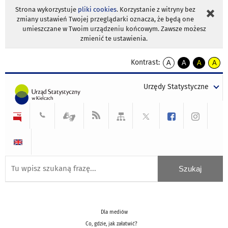
Strona wykorzystuje
pliki cookies
. Korzystanie z witryny bez
zmiany ustawień Twojej przeglądarki oznacza, że będą one
umieszczane w Twoim urządzeniu końcowym. Zawsze możesz
zmienić te ustawienia.
Kontrast:
A
A
A
A
kontrast
kontrast
kontrast
kontra
domyślny
biały
żółty
czarny
Urzędy Statystyczne
tekst
tekst
tekst
na
na
na
czarnym
czarnym
żółtym
Dla mediów
Co, gdzie, jak załatwić?