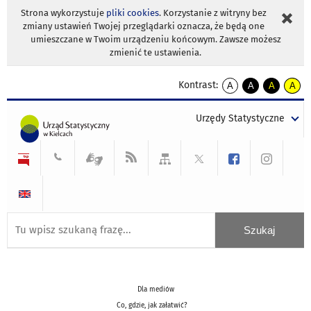
Strona wykorzystuje
pliki cookies
. Korzystanie z witryny bez
zmiany ustawień Twojej przeglądarki oznacza, że będą one
umieszczane w Twoim urządzeniu końcowym. Zawsze możesz
zmienić te ustawienia.
Kontrast:
A
A
A
A
kontrast
kontrast
kontrast
kontra
domyślny
biały
żółty
czarny
Urzędy Statystyczne
tekst
tekst
tekst
na
na
na
czarnym
czarnym
żółtym
Dla mediów
Co, gdzie, jak załatwić?