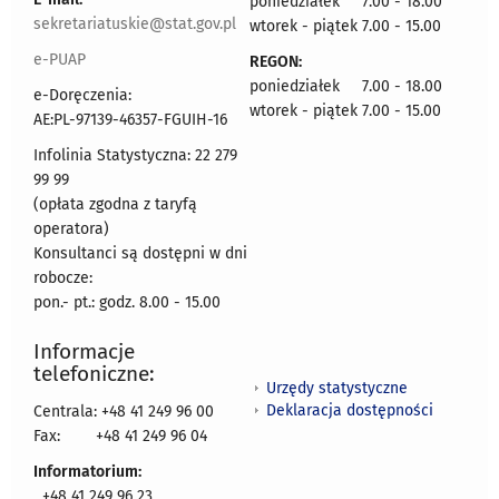
poniedziałek 7.00 - 18.00
sekretariatuskie@stat.gov.pl
wtorek - piątek 7.00 - 15.00
e-PUAP
REGON:
poniedziałek 7.00 - 18.00
e-Doręczenia:
wtorek - piątek 7.00 - 15.00
AE:PL-97139-46357-FGUIH-16
Infolinia Statystyczna: 22 279
99 99
(opłata zgodna z taryfą
operatora)
Konsultanci są dostępni w dni
robocze:
pon.- pt.: godz. 8.00 - 15.00
Informacje
telefoniczne:
Urzędy statystyczne
Deklaracja dostępności
Centrala: +48 41 249 96 00
Fax:
+48 41 249 96 04
Informatorium:
+48 41 249 96 23