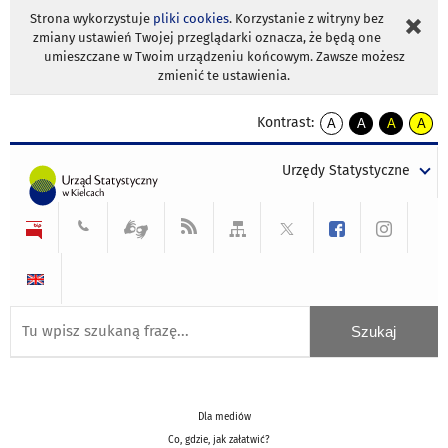
Strona wykorzystuje
pliki cookies
. Korzystanie z witryny bez
zmiany ustawień Twojej przeglądarki oznacza, że będą one
umieszczane w Twoim urządzeniu końcowym. Zawsze możesz
zmienić te ustawienia.
Kontrast:
A
A
A
A
kontrast
kontrast
kontrast
kontra
domyślny
biały
żółty
czarny
Urzędy Statystyczne
tekst
tekst
tekst
na
na
na
czarnym
czarnym
żółtym
Dla mediów
Co, gdzie, jak załatwić?