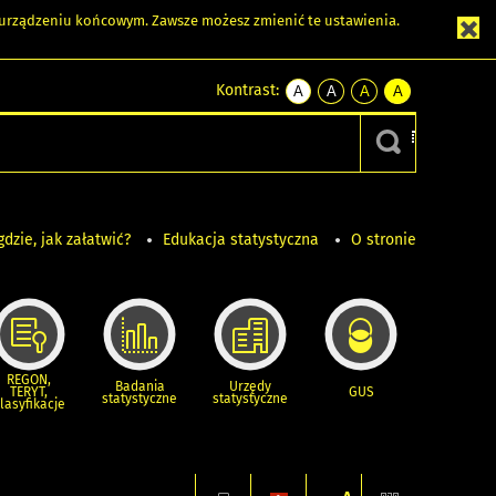
m urządzeniu końcowym. Zawsze możesz zmienić te ustawienia.
Kontrast:
A
A
A
A
kontrast
kontrast
kontrast
kontrast
domyślny
biały
żółty
czarny
tekst
tekst
tekst
na
na
na
czarnym
czarnym
żółtym
gdzie, jak załatwić?
Edukacja statystyczna
O stronie
REGON,
Badania
Urzędy
TERYT,
GUS
statystyczne
statystyczne
lasyfikacje