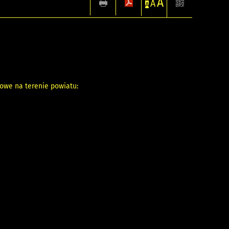
A
A
A
towe na terenie powiatu: