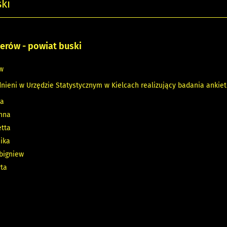
ki
erów - powiat buski
w
dnieni w Urzędzie Statystycznym w Kielcach realizujący badania ankie
ia
nna
tta
ika
bigniew
yta