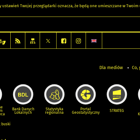
any ustawień Twojej przeglądarki oznacza, że będą one umieszczane w Twoi
Dla mediów
Co, 
ne
Bank Danych
Statystyka
Portal
um
STRATEG
Lokalnych
regionalna
Geostatystyczny
wca
K
 buski