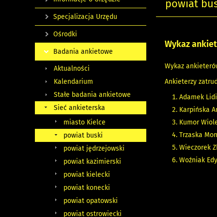
powiat bus
Specjalizacja Urzędu
Ośrodki
Wykaz ankiet
Badania ankietowe
Wykaz ankieteró
Aktualności
Kalendarium
Ankieterzy zatru
Stałe badania ankietowe
Adamek Lid
Sieć ankieterska
Karpińska A
miasto Kielce
Kumor Wiole
Trzaska Mon
powiat buski
Wieczorek Z
powiat jędrzejowski
Woźniak Ed
powiat kazimierski
powiat kielecki
powiat konecki
powiat opatowski
powiat ostrowiecki