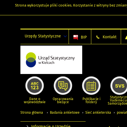
Strona wykorzystuje
pliki cookies
. Korzystanie z witryny bez zmi
Urzędy Statystyczne
Kontakt
BIP
Statystycz
Dane o
Opracowania
Publikacje i
Vademec
województwie
bieżące
foldery
Samorządo
Strona główna
Badania ankietowe
Sieć ankieterska
powiat
Informacje o Urzędzie