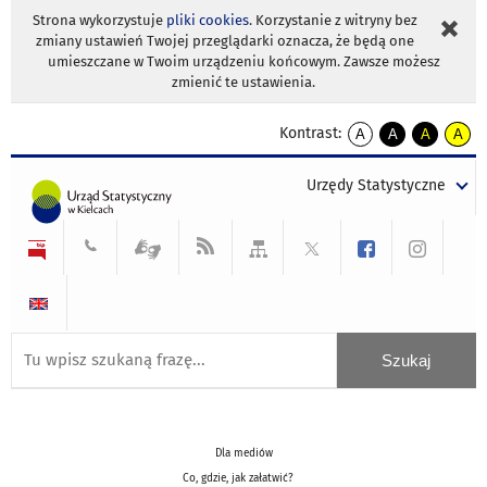
Strona wykorzystuje
pliki cookies
. Korzystanie z witryny bez
zmiany ustawień Twojej przeglądarki oznacza, że będą one
umieszczane w Twoim urządzeniu końcowym. Zawsze możesz
zmienić te ustawienia.
Kontrast:
A
A
A
A
kontrast
kontrast
kontrast
kontra
domyślny
biały
żółty
czarny
Urzędy Statystyczne
tekst
tekst
tekst
na
na
na
czarnym
czarnym
żółtym
Dla mediów
Co, gdzie, jak załatwić?