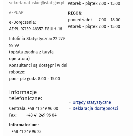
sekretariatuskie@stat.gov.pl
wtorek - piątek 7.00 - 15.00
e-PUAP
REGON:
poniedziałek 7.00 - 18.00
e-Doręczenia:
wtorek - piątek 7.00 - 15.00
AE:PL-97139-46357-FGUIH-16
Infolinia Statystyczna: 22 279
99 99
(opłata zgodna z taryfą
operatora)
Konsultanci są dostępni w dni
robocze:
pon.- pt.: godz. 8.00 - 15.00
Informacje
telefoniczne:
Urzędy statystyczne
Deklaracja dostępności
Centrala: +48 41 249 96 00
Fax:
+48 41 249 96 04
Informatorium:
+48 41 249 96 23