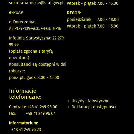
sekretariatuskie@stat.gov.pl
wtorek - piątek 7.00 - 15.00
e-PUAP
REGON:
poniedziałek 7.00 - 18.00
e-Doręczenia:
wtorek - piątek 7.00 - 15.00
AE:PL-97139-46357-FGUIH-16
Infolinia Statystyczna: 22 279
99 99
(opłata zgodna z taryfą
operatora)
Konsultanci są dostępni w dni
robocze:
pon.- pt.: godz. 8.00 - 15.00
Informacje
telefoniczne:
Urzędy statystyczne
Deklaracja dostępności
Centrala: +48 41 249 96 00
Fax:
+48 41 249 96 04
Informatorium:
+48 41 249 96 23