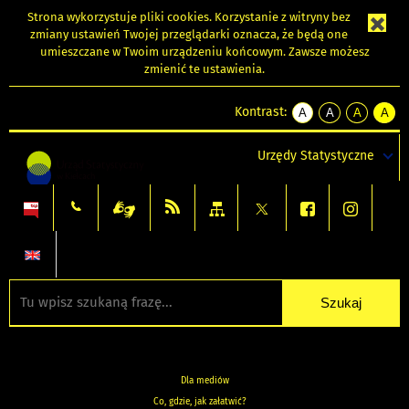
Strona wykorzystuje
pliki cookies
. Korzystanie z witryny bez
zmiany ustawień Twojej przeglądarki oznacza, że będą one
umieszczane w Twoim urządzeniu końcowym. Zawsze możesz
zmienić te ustawienia.
Kontrast:
A
A
A
A
kontrast
kontrast
kontrast
kontra
domyślny
biały
żółty
czarny
Urzędy Statystyczne
tekst
tekst
tekst
na
na
na
czarnym
czarnym
żółtym
Dla mediów
Co, gdzie, jak załatwić?