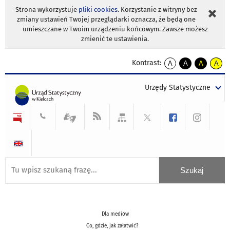
Strona wykorzystuje
pliki cookies
. Korzystanie z witryny bez
zmiany ustawień Twojej przeglądarki oznacza, że będą one
umieszczane w Twoim urządzeniu końcowym. Zawsze możesz
zmienić te ustawienia.
Kontrast:
A
A
A
A
kontrast
kontrast
kontrast
kontra
domyślny
biały
żółty
czarny
Urzędy Statystyczne
tekst
tekst
tekst
na
na
na
czarnym
czarnym
żółtym
Dla mediów
Co, gdzie, jak załatwić?