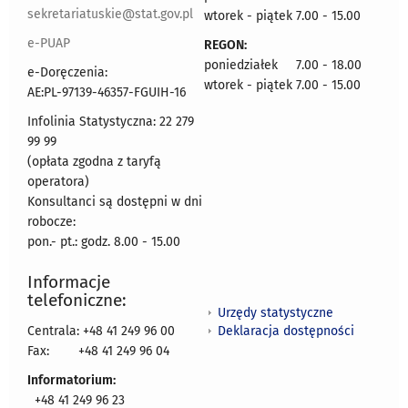
sekretariatuskie@stat.gov.pl
wtorek - piątek 7.00 - 15.00
e-PUAP
REGON:
poniedziałek 7.00 - 18.00
e-Doręczenia:
wtorek - piątek 7.00 - 15.00
AE:PL-97139-46357-FGUIH-16
Infolinia Statystyczna: 22 279
99 99
(opłata zgodna z taryfą
operatora)
Konsultanci są dostępni w dni
robocze:
pon.- pt.: godz. 8.00 - 15.00
Informacje
telefoniczne:
Urzędy statystyczne
Deklaracja dostępności
Centrala: +48 41 249 96 00
Fax:
+48 41 249 96 04
Informatorium:
+48 41 249 96 23