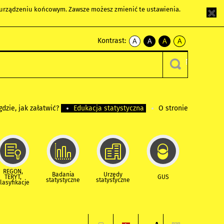
m urządzeniu końcowym. Zawsze możesz zmienić te ustawienia.
Kontrast:
A
A
A
A
kontrast
kontrast
kontrast
kontrast
domyślny
biały
żółty
czarny
tekst
tekst
tekst
na
na
na
czarnym
czarnym
żółtym
gdzie, jak załatwić?
Edukacja statystyczna
O stronie
REGON,
Badania
Urzędy
TERYT,
GUS
statystyczne
statystyczne
lasyfikacje