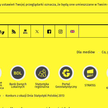
any ustawień Twojej przeglądarki oznacza, że będą one umieszczane w Twoi
Dla mediów
Co, 
ne
Bank Danych
Statystyka
Portal
um
STRATEG
Lokalnych
regionalna
Geostatystyczny
wca
K
y
Konkurs z okazji Dnia Statystyki Polskiej 2013