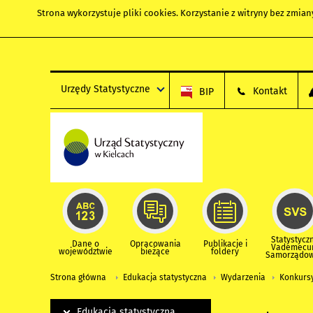
Strona wykorzystuje
pliki cookies
. Korzystanie z witryny bez zmi
Urzędy Statystyczne
Kontakt
BIP
Statystycz
Dane o
Opracowania
Publikacje i
Vademec
województwie
bieżące
foldery
Samorządo
Strona główna
Edukacja statystyczna
Wydarzenia
Konkurs
Edukacja statystyczna