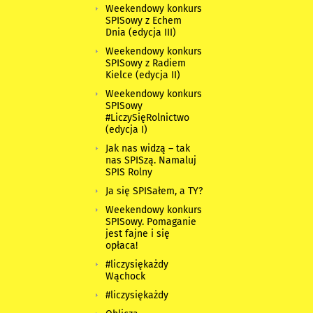
Weekendowy konkurs
SPISowy z Echem
Dnia (edycja III)
Weekendowy konkurs
SPISowy z Radiem
Kielce (edycja II)
Weekendowy konkurs
SPISowy
#LiczySięRolnictwo
(edycja I)
Jak nas widzą – tak
nas SPISzą. Namaluj
SPIS Rolny
Ja się SPISałem, a TY?
Weekendowy konkurs
SPISowy. Pomaganie
jest fajne i się
opłaca!
#liczysiękażdy
Wąchock
#liczysiękażdy