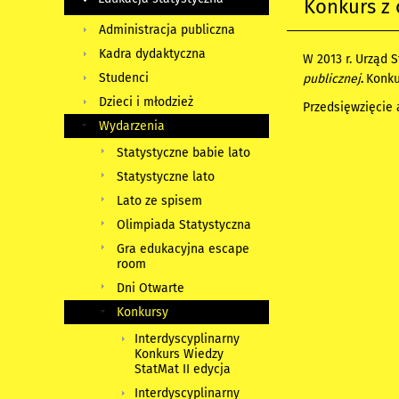
Konkurs z 
Administracja publiczna
Kadra dydaktyczna
W 2013 r. Urząd 
Studenci
publicznej
.
Konku
Dzieci i młodzież
Przedsięwzięcie
Wydarzenia
Statystyczne babie lato
Statystyczne lato
Lato ze spisem
Olimpiada Statystyczna
Gra edukacyjna escape
room
Dni Otwarte
Konkursy
Interdyscyplinarny
Konkurs Wiedzy
StatMat II edycja
Interdyscyplinarny