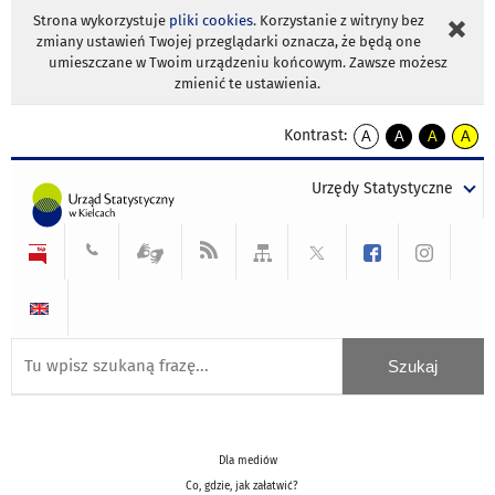
Strona wykorzystuje
pliki cookies
. Korzystanie z witryny bez
zmiany ustawień Twojej przeglądarki oznacza, że będą one
umieszczane w Twoim urządzeniu końcowym. Zawsze możesz
zmienić te ustawienia.
Kontrast:
A
A
A
A
kontrast
kontrast
kontrast
kontra
domyślny
biały
żółty
czarny
Urzędy Statystyczne
tekst
tekst
tekst
na
na
na
czarnym
czarnym
żółtym
Dla mediów
Co, gdzie, jak załatwić?