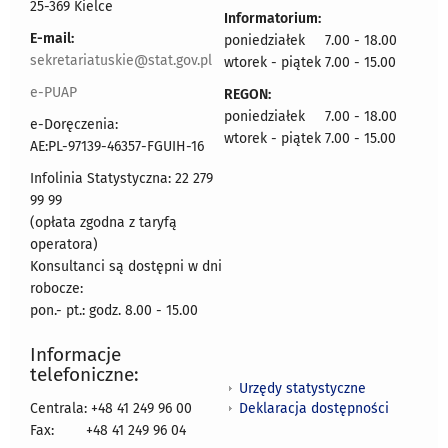
25-369 Kielce
Informatorium:
E-mail:
poniedziałek 7.00 - 18.00
sekretariatuskie@stat.gov.pl
wtorek - piątek 7.00 - 15.00
e-PUAP
REGON:
poniedziałek 7.00 - 18.00
e-Doręczenia:
wtorek - piątek 7.00 - 15.00
AE:PL-97139-46357-FGUIH-16
Infolinia Statystyczna: 22 279
99 99
(opłata zgodna z taryfą
operatora)
Konsultanci są dostępni w dni
robocze:
pon.- pt.: godz. 8.00 - 15.00
Informacje
telefoniczne:
Urzędy statystyczne
Deklaracja dostępności
Centrala: +48 41 249 96 00
Fax:
+48 41 249 96 04