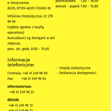
poniedziałek 7.00 - 18.00
e-Doręczenia:
wtorek - piątek 7.00 - 15.00
AE:PL-97139-46357-FGUIH-16
Infolinia Statystyczna: 22 279
99 99
(opłata zgodna z taryfą
operatora)
Konsultanci są dostępni w dni
robocze:
pon.- pt.: godz. 8.00 - 15.00
Informacje
telefoniczne:
Urzędy statystyczne
Deklaracja dostępności
Centrala: +48 41 249 96 00
Fax:
+48 41 249 96 04
Informatorium:
+48 41 249 96 23
REGON:
+48 41 249 96 12
+48 41 249 96 13