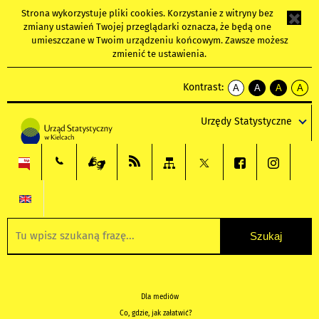
Strona wykorzystuje
pliki cookies
. Korzystanie z witryny bez
zmiany ustawień Twojej przeglądarki oznacza, że będą one
umieszczane w Twoim urządzeniu końcowym. Zawsze możesz
zmienić te ustawienia.
Kontrast:
A
A
A
A
kontrast
kontrast
kontrast
kontra
domyślny
biały
żółty
czarny
Urzędy Statystyczne
tekst
tekst
tekst
na
na
na
czarnym
czarnym
żółtym
Dla mediów
Co, gdzie, jak załatwić?