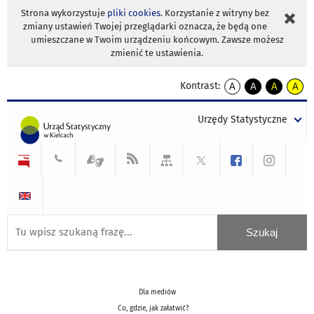
Strona wykorzystuje
pliki cookies
. Korzystanie z witryny bez
zmiany ustawień Twojej przeglądarki oznacza, że będą one
umieszczane w Twoim urządzeniu końcowym. Zawsze możesz
zmienić te ustawienia.
Kontrast:
A
A
A
A
kontrast
kontrast
kontrast
kontra
domyślny
biały
żółty
czarny
Urzędy Statystyczne
tekst
tekst
tekst
na
na
na
czarnym
czarnym
żółtym
Dla mediów
Co, gdzie, jak załatwić?