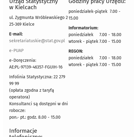
Urząd Statystyczny
Godziny pracy Urzędu:
w Kielcach
poniedziałek-piątek 7.00 -
ul. Zygmunta Wróblewskiego 2
15.00
25-369 Kielce
Informatorium:
E-mail:
poniedziałek 7.00 - 18.00
sekretariatuskie@stat.gov.pl
wtorek - piątek 7.00 - 15.00
e-PUAP
REGON:
poniedziałek 7.00 - 18.00
e-Doręczenia:
wtorek - piątek 7.00 - 15.00
AE:PL-97139-46357-FGUIH-16
Infolinia Statystyczna: 22 279
99 99
(opłata zgodna z taryfą
operatora)
Konsultanci są dostępni w dni
robocze:
pon.- pt.: godz. 8.00 - 15.00
Informacje
telefoniczne: