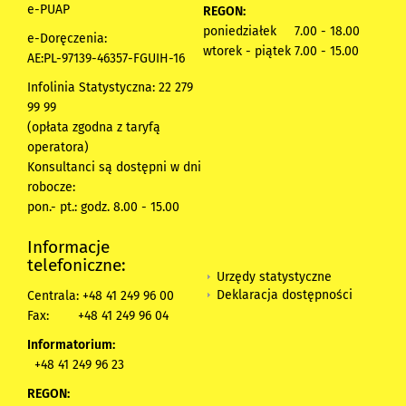
e-PUAP
REGON:
poniedziałek 7.00 - 18.00
e-Doręczenia:
wtorek - piątek 7.00 - 15.00
AE:PL-97139-46357-FGUIH-16
Infolinia Statystyczna: 22 279
99 99
(opłata zgodna z taryfą
operatora)
Konsultanci są dostępni w dni
robocze:
pon.- pt.: godz. 8.00 - 15.00
Informacje
telefoniczne:
Urzędy statystyczne
Deklaracja dostępności
Centrala: +48 41 249 96 00
Fax:
+48 41 249 96 04
Informatorium:
+48 41 249 96 23
REGON: