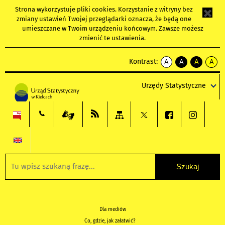
Strona wykorzystuje
pliki cookies
. Korzystanie z witryny bez
zmiany ustawień Twojej przeglądarki oznacza, że będą one
umieszczane w Twoim urządzeniu końcowym. Zawsze możesz
zmienić te ustawienia.
Kontrast:
A
A
A
A
kontrast
kontrast
kontrast
kontra
domyślny
biały
żółty
czarny
Urzędy Statystyczne
tekst
tekst
tekst
na
na
na
czarnym
czarnym
żółtym
Dla mediów
Co, gdzie, jak załatwić?