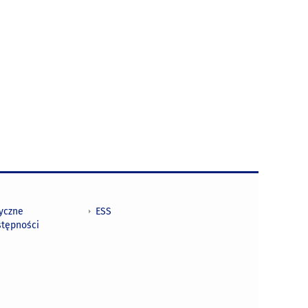
tyczne
ESS
stępności