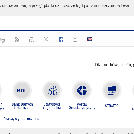
any ustawień Twojej przeglądarki oznacza, że będą one umieszczane w Twoi
Dla mediów
Co, 
ne
Bank Danych
Statystyka
Portal
um
STRATEG
Lokalnych
regionalna
Geostatystyczny
wca
K
Praca, wynagrodzenie