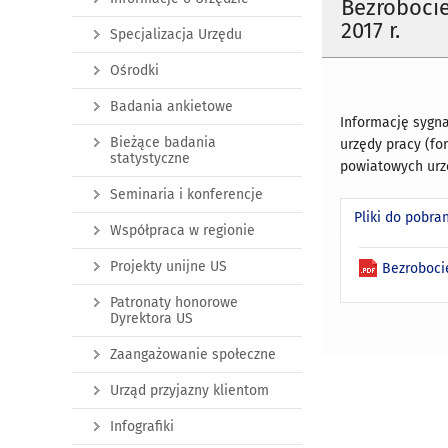
Bezroboci
2017 r.
Specjalizacja Urzędu
Ośrodki
Badania ankietowe
Informację sygn
Bieżące badania
urzędy pracy (fo
statystyczne
powiatowych urzę
Seminaria i konferencje
Pliki do pobra
Współpraca w regionie
Projekty unijne US
Bezroboci
Patronaty honorowe
Dyrektora US
Zaangażowanie społeczne
Urząd przyjazny klientom
Infografiki