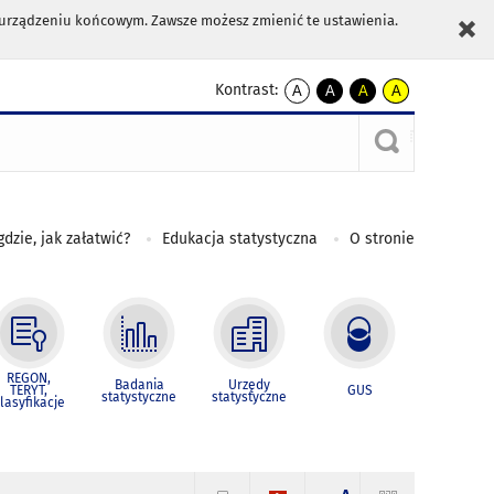
m urządzeniu końcowym. Zawsze możesz zmienić te ustawienia.
Kontrast:
A
A
A
A
kontrast
kontrast
kontrast
kontrast
domyślny
biały
żółty
czarny
tekst
tekst
tekst
na
na
na
czarnym
czarnym
żółtym
gdzie, jak załatwić?
Edukacja statystyczna
O stronie
REGON,
Badania
Urzędy
TERYT,
GUS
statystyczne
statystyczne
lasyfikacje